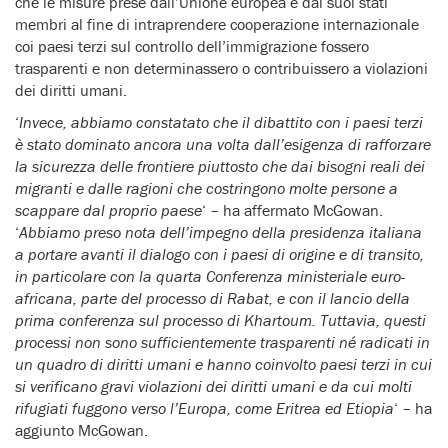
che le misure prese dall’Unione europea e dai suoi stati
membri al fine di intraprendere cooperazione internazionale
coi paesi terzi sul controllo dell’immigrazione fossero
trasparenti e non determinassero o contribuissero a violazioni
dei diritti umani.
‘
Invece, abbiamo constatato che il dibattito con i paesi terzi
è stato dominato ancora una volta dall’esigenza di rafforzare
la sicurezza delle frontiere piuttosto che dai bisogni reali dei
migranti e dalle ragioni che costringono molte persone a
scappare dal proprio paese
‘ – ha affermato McGowan.
‘
Abbiamo preso nota dell’impegno della presidenza italiana
a portare avanti il dialogo con i paesi di origine e di transito,
in particolare con la quarta Conferenza ministeriale euro-
africana, parte del processo di Rabat, e con il lancio della
prima conferenza sul processo di Khartoum. Tuttavia, questi
processi non sono sufficientemente trasparenti né radicati in
un quadro di diritti umani e hanno coinvolto paesi terzi in cui
si verificano gravi violazioni dei diritti umani e da cui molti
rifugiati fuggono verso l’Europa, come Eritrea ed Etiopia
‘ – ha
aggiunto McGowan.