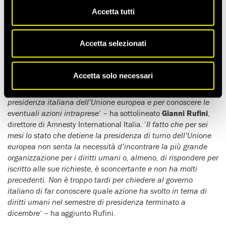
programma di detenzioni segrete e rendition della Cia.
Accetta tutti
‘
Ci rammarichiamo del fatto che siano state
sistematicamente ignorate, per tutta la durata del semestre,
Accetta selezionati
le numerose richieste d’incontro al presidente del Consiglio
Matteo Renzi e ai membri del suo governo, tra cui il ministro
dell’Interno Alfano, il ministro della Giustizia Orlando, il
Accetta solo necessari
nuovo ministro degli Affari esteri Gentiloni e il sottosegretario
agli Affari europei Gozi, per illustrare le raccomandazioni alla
presidenza italiana dell’Unione europea e per conoscere le
eventuali azioni intraprese
‘ – ha sottolineato
Gianni Rufini
,
direttore di Amnesty International Italia. ‘
Il fatto che per sei
mesi lo stato che detiene la presidenza di turno dell’Unione
europea non senta la necessità d’incontrare la più grande
organizzazione per i diritti umani o, almeno, di rispondere per
iscritto alle sue richieste, è sconcertante e non ha molti
precedenti. Non è troppo tardi per chiedere al governo
italiano di far conoscere quale azione ha svolto in tema di
diritti umani nel semestre di presidenza terminato a
dicembre
‘ – ha aggiunto Rufini.