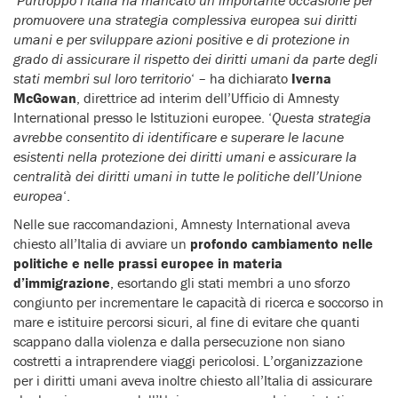
‘
Purtroppo l’Italia ha mancato un’importante occasione per
promuovere una strategia complessiva europea sui diritti
umani e per sviluppare azioni positive e di protezione in
grado di assicurare il rispetto dei diritti umani da parte degli
stati membri sul loro territorio
‘ – ha dichiarato
Iverna
McGowan
, direttrice ad interim dell’Ufficio di Amnesty
International presso le Istituzioni europee. ‘
Questa strategia
avrebbe consentito di identificare e superare le lacune
esistenti nella protezione dei diritti umani e assicurare la
centralità dei diritti umani in tutte le politiche dell’Unione
europea
‘.
Nelle sue raccomandazioni, Amnesty International aveva
chiesto all’Italia di avviare un
profondo cambiamento nelle
politiche e nelle prassi europee in materia
d’immigrazione
, esortando gli stati membri a uno sforzo
congiunto per incrementare le capacità di ricerca e soccorso in
mare e istituire percorsi sicuri, al fine di evitare che quanti
scappano dalla violenza e dalla persecuzione non siano
costretti a intraprendere viaggi pericolosi. L’organizzazione
per i diritti umani aveva inoltre chiesto all’Italia di assicurare