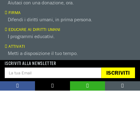
Aiutaci con una donazione, ora.
FIRMA
Difendi i diritti umani, in prima persona.
EDUCARE AI DIRITTI UMANI
I programmi educativi.
ATTIVATI
Metti a disposizione il tuo tempo.
CONTATTACI
ISCRIVITI ALLA NEWSLETTER
AREA STAMPA
PRIVACY POLICY
LAVORA CON NOI
ISCRIVITI
COOKIE POLICY
WHISTLEBLOWING
GESTIONE COOKIE
TUTELA DA MOLESTIE O VIOLENZE
SUL LAVORO
Seguici sui nostri profili social