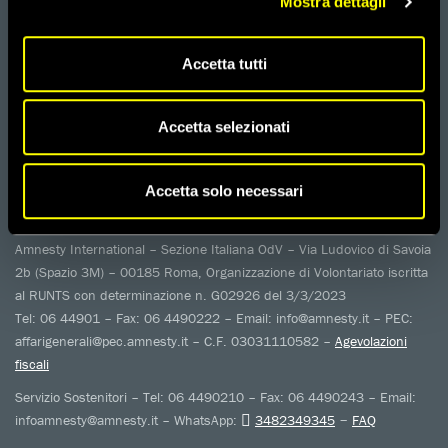
Mostra dettagli
SUL LAVORO
Accetta tutti
Seguici sui nostri profili social
Accetta selezionati
amnesty.org
Together with
Accetta solo necessari
Amnesty International – Sezione Italiana OdV – Via Ludovico di Savoia
2b (Spazio 3M) – 00185 Roma, Organizzazione di Volontariato iscritta
al RUNTS con determinazione n. G02926 del 3/3/2023
Tel: 06 44901 – Fax: 06 4490222 – Email: info@amnesty.it – PEC:
affarigenerali@pec.amnesty.it – C.F. 03031110582 –
Agevolazioni
fiscali
Servizio Sostenitori – Tel: 06 4490210 – Fax: 06 4490243 – Email:
–
infoamnesty@amnesty.it – WhatsApp:
3482349345
FAQ