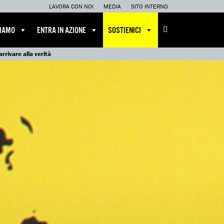
LAVORA CON NOI
MEDIA
SITO INTERNO
CIAMO
ENTRA IN AZIONE
SOSTIENICI
rrivare alla verità