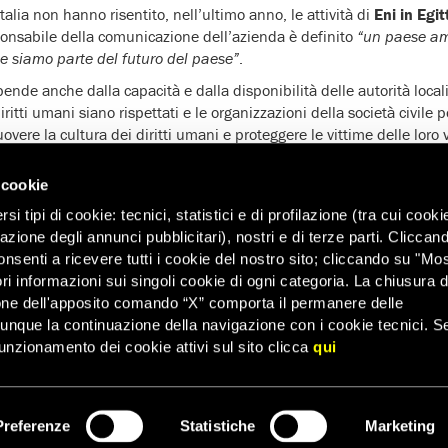
Italia non hanno risentito, nell’ultimo anno, le attività di
Eni in Egit
sponsabile della comunicazione dell’azienda è definito
“un paese am
e siamo parte del futuro del paese”
.
dipende anche dalla capacità e dalla disponibilità delle autorità local
ritti umani siano rispettati e le organizzazioni della società civile 
ere la cultura dei diritti umani e proteggere le vittime delle loro v
e che
Eni
, in ragione delle sue stesse valutazioni sul suo impegno in 
 cookie
à,
possa svolgere un ruolo importante
per stimolare il governo de
 Giulio Regeni
. La richiesta verrà rinnovata nel corso di un incontro 
i tipi di cookie: tecnici, statistici e di profilazione (tra cui cooki
se di marzo.
zazione degli annunci pubblicitari), nostri e di terze parti. Cliccan
onsenti a ricevere tutti i cookie del nostro sito; cliccando su "Mo
ri informazioni sui singoli cookie di ogni categoria. La chiusura d
one dell'apposito comando “X” comporta il permanere delle
dunque la continuazione della navigazione con i cookie tecnici. S
unzionamento dei cookie attivi sul sito clicca
qui
Preferenze
Statistiche
Marketing
ISCRIVITI