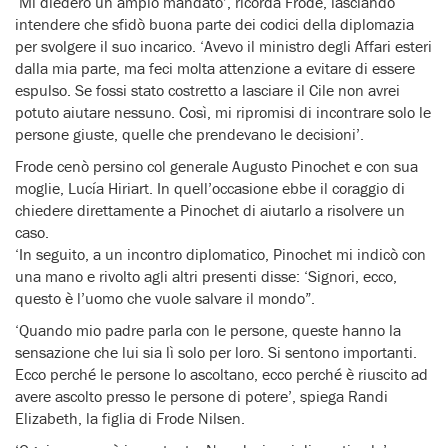
‘Mi diedero un ampio mandato’, ricorda Frode, lasciando
intendere che sfidò buona parte dei codici della diplomazia
per svolgere il suo incarico. ‘Avevo il ministro degli Affari esteri
dalla mia parte, ma feci molta attenzione a evitare di essere
espulso. Se fossi stato costretto a lasciare il Cile non avrei
potuto aiutare nessuno. Così, mi ripromisi di incontrare solo le
persone giuste, quelle che prendevano le decisioni’.
Frode cenò persino col generale Augusto Pinochet e con sua
moglie, Lucía Hiriart. In quell’occasione ebbe il coraggio di
chiedere direttamente a Pinochet di aiutarlo a risolvere un
caso.
‘In seguito, a un incontro diplomatico, Pinochet mi indicò con
una mano e rivolto agli altri presenti disse: ‘Signori, ecco,
questo è l’uomo che vuole salvare il mondo”.
‘Quando mio padre parla con le persone, queste hanno la
sensazione che lui sia lì solo per loro. Si sentono importanti.
Ecco perché le persone lo ascoltano, ecco perché è riuscito ad
avere ascolto presso le persone di potere’, spiega Randi
Elizabeth, la figlia di Frode Nilsen.