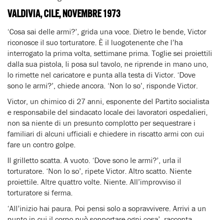
VALDIVIA, CILE, NOVEMBRE 1973
‘Cosa sai delle armi?’, grida una voce. Dietro le bende, Victor
riconosce il suo torturatore. È il luogotenente che l’ha
interrogato la prima volta, settimane prima. Toglie sei proiettili
dalla sua pistola, li posa sul tavolo, ne riprende in mano uno,
lo rimette nel caricatore e punta alla testa di Victor. ‘Dove
sono le armi?’, chiede ancora. ‘Non lo so’, risponde Victor.
Victor, un chimico di 27 anni, esponente del Partito socialista
e responsabile del sindacato locale dei lavoratori ospedalieri,
non sa niente di un presunto complotto per sequestrare i
familiari di alcuni ufficiali e chiedere in riscatto armi con cui
fare un contro golpe.
Il grilletto scatta. A vuoto. ‘Dove sono le armi?’, urla il
torturatore. ‘Non lo so’, ripete Victor. Altro scatto. Niente
proiettile. Altre quattro volte. Niente. All’improvviso il
torturatore si ferma.
‘All’inizio hai paura. Poi pensi solo a sopravvivere. Arrivi a un
punto in cui il corpo può sopportare ogni cosa’, racconta