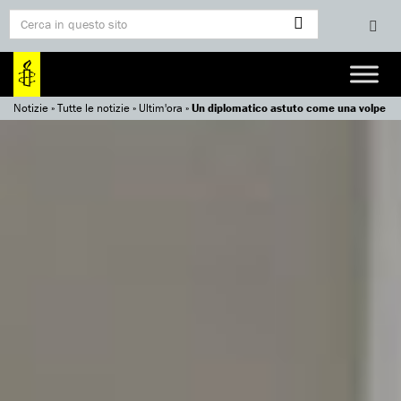
Notizie
»
Tutte le notizie
»
Ultim'ora
»
Un diplomatico astuto come una volpe