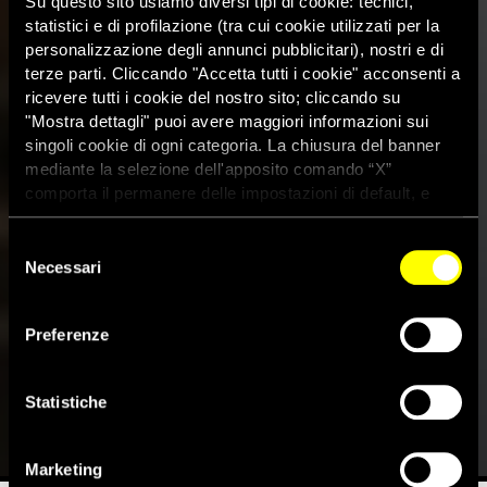
Su questo sito usiamo diversi tipi di cookie: tecnici,
statistici e di profilazione (tra cui cookie utilizzati per la
personalizzazione degli annunci pubblicitari), nostri e di
terze parti. Cliccando "Accetta tutti i cookie" acconsenti a
ricevere tutti i cookie del nostro sito; cliccando su
"Mostra dettagli" puoi avere maggiori informazioni sui
singoli cookie di ogni categoria. La chiusura del banner
mediante la selezione dell'apposito comando “X”
comporta il permanere delle impostazioni di default, e
dunque la continuazione della navigazione con i cookie
tecnici. Se vuoi maggiori informazioni sul funzionamento
Selezione
dei cookie attivi sul sito clicca
qui
Necessari
del
consenso
Un diplomatico astuto come
Preferenze
una volpe
Statistiche
1 Settembre 2013
Marketing