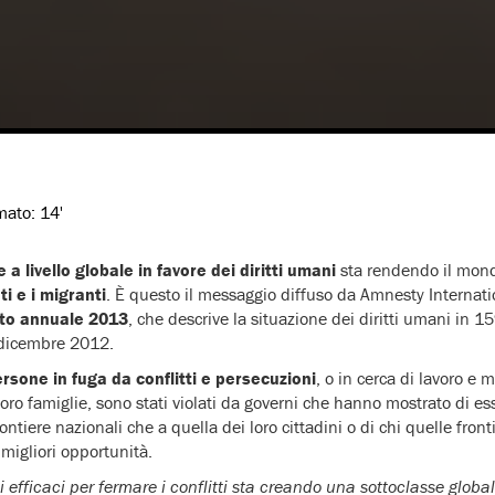
imato:
14'
a livello globale in favore dei diritti umani
sta rendendo il mon
ti e i migranti
. È questo il messaggio diffuso da Amnesty Internati
to annuale 2013
, che descrive la situazione dei diritti umani in 159
 dicembre 2012.
 persone in fuga da conflitti e persecuzioni
, o in cerca di lavoro e m
 loro famiglie, sono stati violati da governi che hanno mostrato di es
rontiere nazionali che a quella dei loro cittadini o di chi quelle fron
migliori opportunità.
 efficaci per fermare i conflitti sta creando una sottoclasse globale.