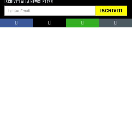
ISCRIVITI ALLA NEWSLETTER
EDUCARE AI DIRITTI UMANI
ISCRIVITI
I programmi educativi.
ATTIVATI
Metti a disposizione il tuo tempo.
CONTATTACI
AREA STAMPA
PRIVACY POLICY
LAVORA CON NOI
COOKIE POLICY
WHISTLEBLOWING
GESTIONE COOKIE
TUTELA DA MOLESTIE O VIOLENZE
SUL LAVORO
Seguici sui nostri profili social
amnesty.org
Together with