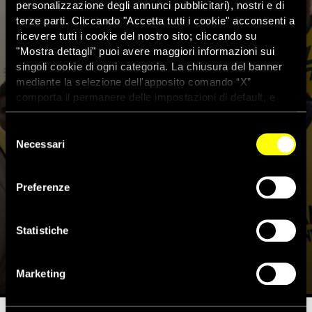
personalizzazione degli annunci pubblicitari), nostri e di
terze parti. Cliccando "Accetta tutti i cookie" acconsenti a
ricevere tutti i cookie del nostro sito; cliccando su
"Mostra dettagli" puoi avere maggiori informazioni sui
singoli cookie di ogni categoria. La chiusura del banner
mediante la selezione dell'apposito comando “X”
comporta il permanere delle impostazioni di default, e
dunque la continuazione della navigazione con i cookie
tecnici. Se vuoi maggiori informazioni sul funzionamento
Selezione
dei cookie attivi sul sito clicca
qui
Necessari
del
consenso
Ungheria, censura di stato sulle
Preferenze
denunce di Amnesty e Human
Rights Watch
Statistiche
2 Dicembre 2019
Marketing