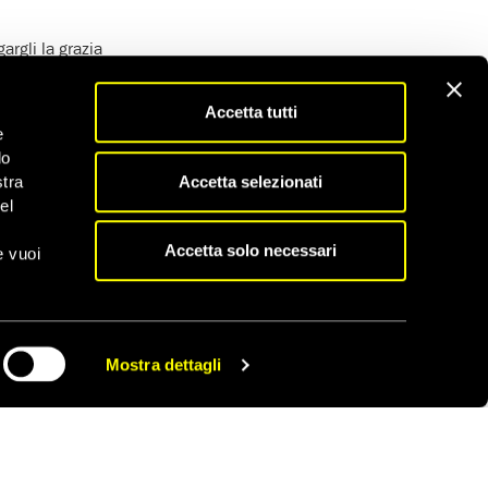
argli la grazia
Accetta tutti
e
do
Accetta selezionati
stra
el
Accetta solo necessari
e vuoi
Mostra dettagli
CONDIVIDI