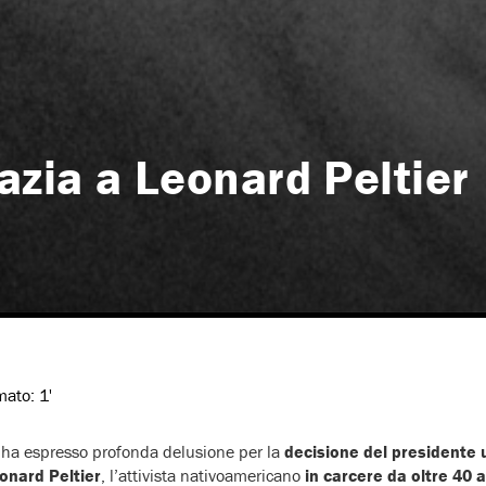
azia a Leonard Peltier
imato:
1'
 ha espresso profonda delusione per la
decisione del presidente
onard Peltier
, l’attivista nativoamericano
in carcere da oltre 40 