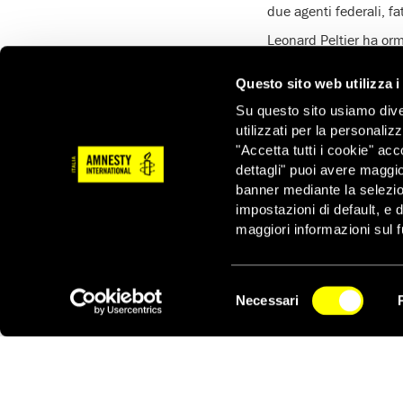
due agenti federali, fat
Leonard Peltier ha or
potrebbe significare ch
Questo sito web utilizza i
Su questo sito usiamo divers
utilizzati per la personaliz
"Accetta tutti i cookie" acc
dettagli" puoi avere maggio
banner mediante la selezi
impostazioni di default, e 
Notizie correlate per tema
maggiori informazioni sul f
CARCERI E DETENZIONE
POPOLAZIONI 
Selezione
Necessari
del
NEWSLETTER
consenso
Notizie correlate per paese
USA