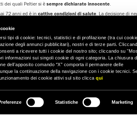
ti dei quali Peltier si è
sempre dichiarato innocente
.
mai 72 anni ed è in
cattive condizioni di salute
. La decisione di neg
e morirà in carcere.
 cookie
i tipi di cookie: tecnici, statistici e di profilazione (tra cui cooki
zazione degli annunci pubblicitari), nostri e di terze parti. Cliccan
onsenti a ricevere tutti i cookie del nostro sito; cliccando su "Mo
ri informazioni sui singoli cookie di ogni categoria. La chiusura d
one dell'apposito comando “X” comporta il permanere delle
dunque la continuazione della navigazione con i cookie tecnici. S
unzionamento dei cookie attivi sul sito clicca
qui
NATIVE
Preferenze
Statistiche
Marketing
ISCRIVITI