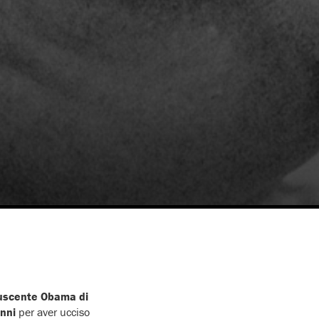
 uscente Obama di
anni
per aver ucciso