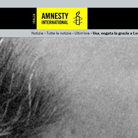
Notizie
»
Tutte le notizie
»
Ultim'ora
»
Usa, negata la grazia a Le