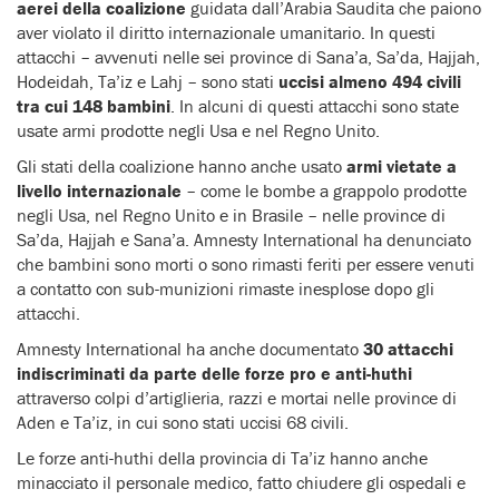
aerei della coalizione
guidata dall’Arabia Saudita che paiono
aver violato il diritto internazionale umanitario. In questi
attacchi – avvenuti nelle sei province di Sana’a, Sa’da, Hajjah,
Hodeidah, Ta’iz e Lahj – sono stati
uccisi almeno 494 civili
tra cui 148 bambini
. In alcuni di questi attacchi sono state
usate armi prodotte negli Usa e nel Regno Unito.
Gli stati della coalizione hanno anche usato
armi vietate a
livello internazionale
– come le bombe a grappolo prodotte
negli Usa, nel Regno Unito e in Brasile – nelle province di
Sa’da, Hajjah e Sana’a. Amnesty International ha denunciato
che bambini sono morti o sono rimasti feriti per essere venuti
a contatto con sub-munizioni rimaste inesplose dopo gli
attacchi.
Amnesty International ha anche documentato
30 attacchi
indiscriminati da parte delle forze pro e anti-huthi
attraverso colpi d’artiglieria, razzi e mortai nelle province di
Aden e Ta’iz, in cui sono stati uccisi 68 civili.
Le forze anti-huthi della provincia di Ta’iz hanno anche
minacciato il personale medico, fatto chiudere gli ospedali e