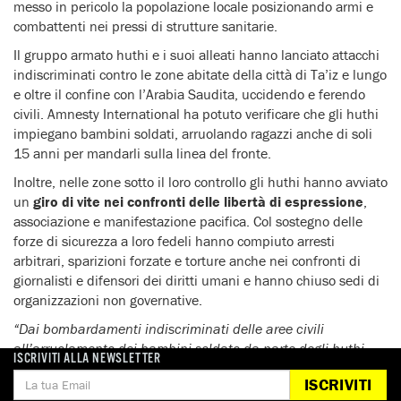
messo in pericolo la popolazione locale posizionando armi e
combattenti nei pressi di strutture sanitarie.
Il gruppo armato huthi e i suoi alleati hanno lanciato attacchi
indiscriminati contro le zone abitate della città di Ta’iz e lungo
e oltre il confine con l’Arabia Saudita, uccidendo e ferendo
civili. Amnesty International ha potuto verificare che gli huthi
impiegano bambini soldati, arruolando ragazzi anche di soli
15 anni per mandarli sulla linea del fronte.
Inoltre, nelle zone sotto il loro controllo gli huthi hanno avviato
un
giro di vite nei confronti delle libertà di espressione
,
associazione e manifestazione pacifica. Col sostegno delle
forze di sicurezza a loro fedeli hanno compiuto arresti
arbitrari, sparizioni forzate e torture anche nei confronti di
giornalisti e difensori dei diritti umani e hanno chiuso sedi di
organizzazioni non governative.
“Dai bombardamenti indiscriminati delle aree civili
all’arruolamento dei bambini soldato da parte degli huthi
ISCRIVITI ALLA NEWSLETTER
agli attacchi illegali e al ripetuto uso delle bombe a grappolo
ISCRIVITI
da parte della coalizione guidata dall’Arabia Saudita, tutte