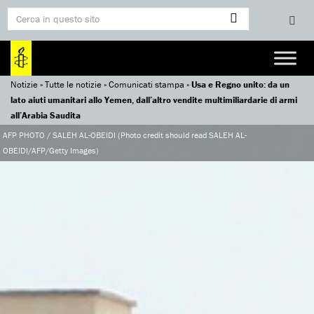
Notizie
»
Tutte le notizie
»
Comunicati stampa
»
Usa e Regno unito: da un
lato aiuti umanitari allo Yemen, dall’altro vendite multimiliardarie di armi
all’Arabia Saudita
AFP PHOTO / SALEH AL-OBEIDI (Photo credit should read SALEH AL-
OBEIDI/AFP/Getty Images)