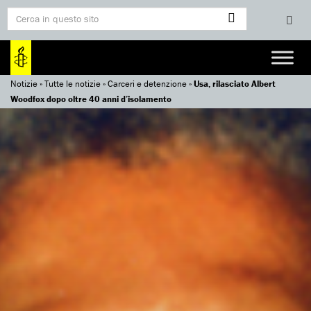
Notizie
»
Tutte le notizie
»
Carceri e detenzione
»
Usa, rilasciato Albert
Woodfox dopo oltre 40 anni d’isolamento