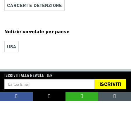
CARCERI E DETENZIONE
Notizie correlate per paese
USA
ISCRIVITI ALLA NEWSLETTER
ISCRIVITI
DONA
Aiutaci con una donazione, ora.
FIRMA
Difendi i diritti umani, in prima persona.
EDUCARE AI DIRITTI UMANI
I programmi educativi.