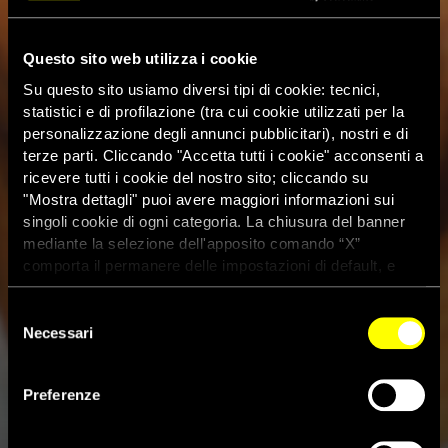
Questo sito web utilizza i cookie
Su questo sito usiamo diversi tipi di cookie: tecnici,
statistici e di profilazione (tra cui cookie utilizzati per la
personalizzazione degli annunci pubblicitari), nostri e di
terze parti. Cliccando "Accetta tutti i cookie" acconsenti a
ricevere tutti i cookie del nostro sito; cliccando su
"Mostra dettagli" puoi avere maggiori informazioni sui
singoli cookie di ogni categoria. La chiusura del banner
mediante la selezione dell'apposito comando “X”
comporta il permanere delle impostazioni di default, e
dunque la continuazione della navigazione con i cookie
tecnici. Se vuoi maggiori informazioni sul funzionamento
Selezione
dei cookie attivi sul sito clicca
qui
Necessari
del
consenso
Usa, rilasciato Albert Woodfox
Preferenze
dopo oltre 40 anni