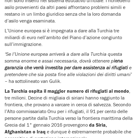
non sono inseriti nel sistema educativo ufficiale. I richiedenti
asilo provenienti da altri paesi affrontano problemi simili e
restano in un limbo giuridico senza che la loro domanda
d’asilo venga esaminata.
L’Unione europea si è impegnata a dare alla Turchia tre
miliardi di euro nell’ambito del Piano d’azione congiunto
sull’immigrazione.
‘Se l’Unione europea arriverà a dare alla Turchia questa
somma enorme e assai necessaria, dovrà ottenere p
iena
garanzia che verrà investita per dare assistenza ai rifugiati
e
pretendere che sia posta fine alle violazioni dei diritti umani’
– ha sottolineato van Gulik.
La Turchia ospita il maggior numero di rifugiati al mondo
,
tre milioni. Decine di migliaia di siriani hanno raggiunto la
frontiera, che provano a varcare in cerca di salvezza. Secondo
l’Alto commissariato Onu per i rifugiati, il 91 per cento delle
persone partite dalla Turchia verso la frontiera marittima della
Grecia dal 1° gennaio 2016 provengono
da Siria,
Afghanistan o Iraq
e dunque è estremamente probabile che