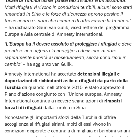
‘
Usare la Turchia come ‘paese terzo sicuro’ è un’assurdità.
Molti rifugiati vi vivono in condizioni terribili, alcuni sono stati
rimandati in Siria e le forze di sicurezza aprono persino il
fuoco contro i siriani che cercano di attraversare la frontiera’
– ha dichiarato Gauri van Gulik, vicedirettrice del programma
Europa e Asia centrale di Amnesty International.
‘
L’Europa ha il dovere assoluto di proteggere i rifugiati
e deve
prendere con urgenza la coraggiosa decisione di dare
rapidamente priorità ai rensediamenti, senza condizioni in
cambio’
– ha aggiunto van Gulik.
Amnesty International ha accertato
detenzioni illegali e
deportazioni di richiedenti asilo e rifugiati da parte della
Turchia
da quando, nell’ottobre 2015, è stato approvato il
Piano d’azione congiunto con l’Unione europea. Amnesty
International continua a ricevere segnalazioni di
rimpatri
forzati di rifugiati
dalla Turchia in Siria.
Nonostante gli importanti sforzi della Turchia di offrire
accoglienza ai rifugiati siriani, molti di essi vivono in
condizioni disperate e centinaia di migliaia di bambini siriani