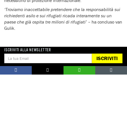
necessitino di protezione internazionale.
‘Troviamo inaccettabile pretendere che la responsabilità sui
richiedenti asilo e sui rifugiati ricada interamente su un
paese che già ospita tre milioni di rifugiati’
– ha concluso van
Gulik.
ISCRIVITI ALLA NEWSLETTER
ISCRIVITI
Notizie correlate per tema
MIGRANTI, RIFUGIATI E RICHIEDENTI ASILO
Notizie correlate per paese
AFGHANISTAN
GRECIA
IRAQ
SIRIA