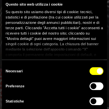
Questo sito web utilizza i cookie
Su questo sito usiamo diversi tipi di cookie: tecnici,
statistici e di profilazione (tra cui cookie utilizzati per la
personalizzazione degli annunci pubblicitari), nostri e di
terze parti. Cliccando "Accetta tutti i cookie" acconsenti a
ricevere tutti i cookie del nostro sito; cliccando su
"Mostra dettagli" puoi avere maggiori informazioni sui
singoli cookie di ogni categoria. La chiusura del banner
mediante la selezione dell'apposito comando “X”
comporta il permanere delle impostazioni di default, e
dunque la continuazione della navigazione con i cookie
tecnici. Se vuoi maggiori informazioni sul funzionamento
Selezione
dei cookie attivi sul sito clicca
qui
Necessari
del
consenso
Vertice Unione europea –
Preferenze
Turchia: ‘Non ignorare i diritti
dei rifugiati’
Statistiche