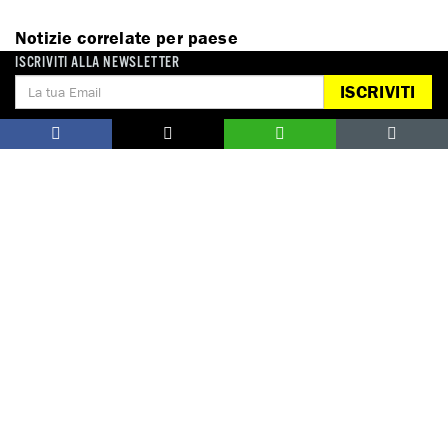
Notizie correlate per paese
ISCRIVITI ALLA NEWSLETTER
MESSICO
ISCRIVITI
DONA
Aiutaci con una donazione, ora.
FIRMA
Difendi i diritti umani, in prima persona.
EDUCARE AI DIRITTI UMANI
I programmi educativi.
ATTIVATI
Metti a disposizione il tuo tempo.
CONTATTACI
AREA STAMPA