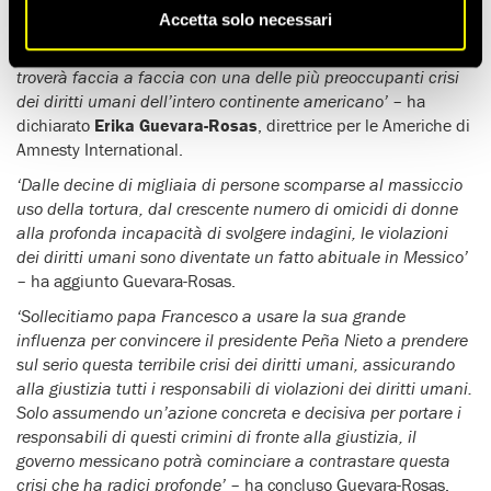
dominante.
Accetta solo necessari
‘Non appena arriverà a Città del Messico, papa Francesco si
troverà faccia a faccia con una delle più preoccupanti crisi
dei diritti umani dell’intero continente americano’
– ha
dichiarato
Erika Guevara-Rosas
, direttrice per le Americhe di
Amnesty International.
‘Dalle decine di migliaia di persone scomparse al massiccio
uso della tortura, dal crescente numero di omicidi di donne
alla profonda incapacità di svolgere indagini, le violazioni
dei diritti umani sono diventate un fatto abituale in Messico’
– ha aggiunto Guevara-Rosas.
‘Sollecitiamo papa Francesco a usare la sua grande
influenza per convincere il presidente Peña Nieto a prendere
sul serio questa terribile crisi dei diritti umani, assicurando
alla giustizia tutti i responsabili di violazioni dei diritti umani.
Solo assumendo un’azione concreta e decisiva per portare i
responsabili di questi crimini di fronte alla giustizia, il
governo messicano potrà cominciare a contrastare questa
crisi che ha radici profonde’
– ha concluso Guevara-Rosas.