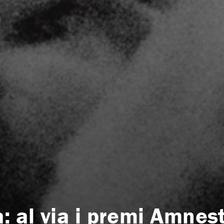
tà: al via i premi Amne