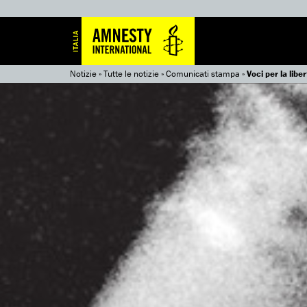
Notizie
»
Tutte le notizie
»
Comunicati stampa
»
Voci per la libe