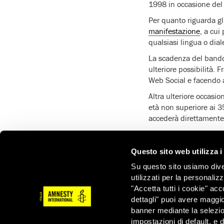
1998 in occasione del 
Per quanto riguarda gl
manifestazione
, a cui
qualsiasi lingua o dial
La scadenza del bando 
ulteriore possibilità. F
Web Social e facendo ac
Altra ulteriore occasi
età non superiore ai 35
accederà direttamente 
L’Associazione Voci per
al Premio Web Social e
Questo sito web utilizza i
esibizione degli 8 grup
Su questo sito usiamo divers
Qui una giuria compost
utilizzati per la personaliz
Italia nella sezione Em
"Accetta tutti i cookie" acc
Il vincitore avrà diritt
dettagli" puoi avere maggio
all’inserimento in un 
banner mediante la selezi
finalisti ci sono state
impostazioni di default, e 