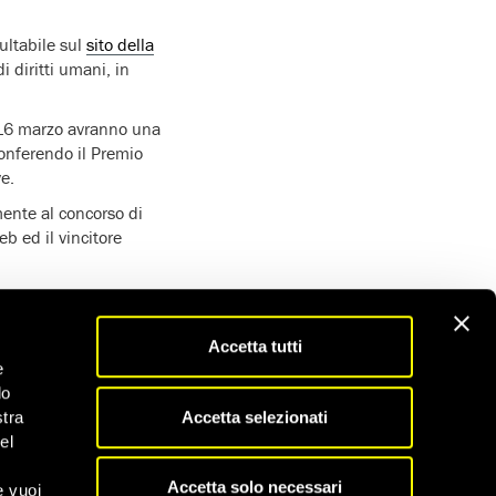
ultabile sul
sito della
i diritti umani, in
il 16 marzo avranno una
 conferendo il Premio
ve.
armente al concorso di
eb ed il vincitore
e parteciperanno assieme
loggio nelle serate di
Accetta tutti
e
Amnesty International
do
Accetta selezionati
stra
i finalisti,
el
el 2018 per alcuni dei
Accetta solo necessari
alizzato grazie al
e vuoi