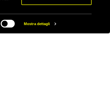
er i Big. Dal 2003
ll’anno precedente) di
Mostra dettagli
CONDIVIDI
utti possono segnalare
 Amnesty International
poste ad una giuria di
ari, referenti di
ional Italia, sezione
one per Amnesty.
oni del 2018:
toria della Targa Tenco
018 e di un libro