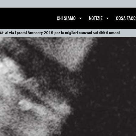
CHI SIAMO
NOTIZIE
COSA FAC
rtà: al via i premi Amnesty 2019 per le migliori canzoni sui diritti umani