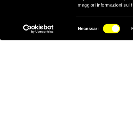
NUOVO IMAIE e una com
maggiori informazioni sul f
Altro appuntamento di 
infatti Amnesty Intern
Selezione
un nome affermato dell
Necessari
del
NEWSLETTER
Una prima selezione è p
consenso
entro il 15 febbraio 2
1) pubblicati tra il 1
2) composti/interpretat
3) su un tema legato al
Tutte le proposte sar
Italia e di Voci per l
importanti addetti ai la
Amnesty e di Voci per l
Big, 2019. Il vincitor
Inizia così il fitto pe
un’edizione indimentica
come miglior album a pr