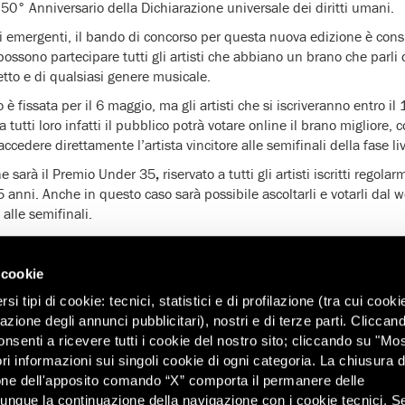
50° Anniversario della Dichiarazione universale dei diritti umani.
i emergenti, il bando di concorso per questa nuova edizione è cons
 possono partecipare tutti gli artisti che abbiano un brano che parli d
etto e di qualsiasi genere musicale.
è fissata per il 6 maggio, ma gli artisti che si iscriveranno entro 
ra tutti loro infatti il pubblico potrà votare online il brano migliore,
cedere direttamente l’artista vincitore alle semifinali della fase li
one sarà il Premio Under 35
,
riservato a tutti gli artisti iscritti regol
 anni. Anche in questo caso sarà possibile ascoltarli e votarli dal w
alle semifinali.
 la Libertà sceglierà poi tra tutti gli iscritti altre sei proposte, ch
 al Premio Under 35 al concorso dal vivo a Rosolina Mare. Vitto e al
 cookie
pi semifinalisti saranno a carico dell’Organizzazione.
i tipi di cookie: tecnici, statistici e di profilazione (tra cui cooki
a da importanti addetti ai lavori e giornalisti assegnerà il Premio 
zazione degli annunci pubblicitari), nostri e di terze parti. Cliccan
ergenti.
onsenti a ricevere tutti i cookie del nostro sito; cliccando su "Mo
o a molti bonus, come la produzione di un videoclip e, insieme agli altr
ri informazioni sui singoli cookie di ogni categoria. La chiusura d
cd assieme ai big distribuito attraverso Amnesty International. Ma n
one dell'apposito comando “X” comporta il permanere delle
 anche decine di concerti e di laboratori musicali, un tour di 8 date re
dunque la continuazione della navigazione con i cookie tecnici. S