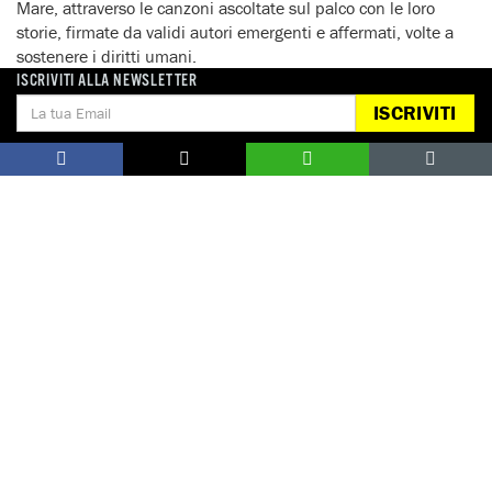
Mare, attraverso le canzoni ascoltate sul palco con le loro
storie, firmate da validi autori emergenti e affermati, volte a
sostenere i diritti umani.
ISCRIVITI ALLA NEWSLETTER
ISCRIVITI
DONA
Aiutaci con una donazione, ora.
FIRMA
Difendi i diritti umani, in prima persona.
EDUCARE AI DIRITTI UMANI
I programmi educativi.
ATTIVATI
Metti a disposizione il tuo tempo.