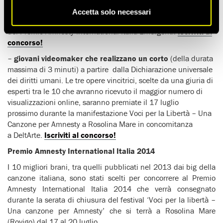
Dichiarazione universale dei diritti umani, con testo e musica
Accetta solo necessari
di propria produzione. Il concorso prevede l’assegnazione
del Premio Amnesty International Italia Emergenti.
Iscriviti al
concorso!
–
giovani videomaker che realizzano un corto
(della durata
massima di 3 minuti) a partire dalla Dichiarazione universale
dei diritti umani. Le tre opere vincitrici, scelte da una giuria di
esperti tra le 10 che avranno ricevuto il maggior numero di
visualizzazioni online, saranno premiate il 17 luglio
prossimo durante la manifestazione Voci per la Libertà – Una
Canzone per Amnesty a Rosolina Mare in concomitanza
a DeltArte.
Iscriviti al concorso!
Premio Amnesty International Italia 2014
I 10 migliori brani, tra quelli pubblicati nel 2013 dai big della
canzone italiana, sono stati scelti per concorrere al Premio
Amnesty International Italia 2014 che verrà consegnato
durante la serata di chiusura del festival ‘Voci per la libertà –
Una canzone per Amnesty’ che si terrà a Rosolina Mare
(Rovigo) dal 17 al 20 luglio.