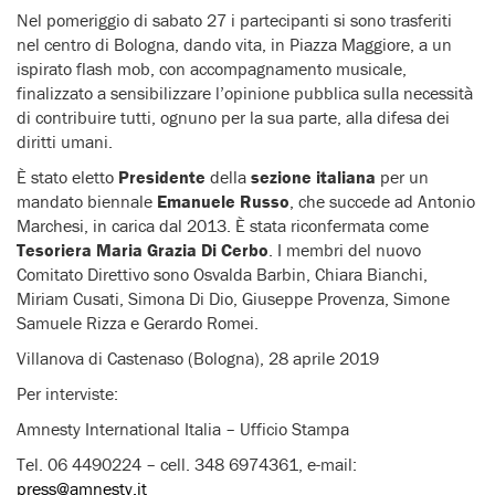
Nel pomeriggio di sabato 27 i partecipanti si sono trasferiti
nel centro di Bologna, dando vita, in Piazza Maggiore, a un
ispirato flash mob, con accompagnamento musicale,
finalizzato a sensibilizzare l’opinione pubblica sulla necessità
di contribuire tutti, ognuno per la sua parte, alla difesa dei
diritti umani.
È stato eletto
Presidente
della
sezione italiana
per un
mandato biennale
Emanuele Russo
, che succede ad Antonio
Marchesi, in carica dal 2013. È stata riconfermata come
Tesoriera Maria Grazia Di Cerbo
. I membri del nuovo
Comitato Direttivo sono Osvalda Barbin, Chiara Bianchi,
Miriam Cusati, Simona Di Dio, Giuseppe Provenza, Simone
Samuele Rizza e Gerardo Romei.
Villanova di Castenaso (Bologna), 28 aprile 2019
Per interviste:
Amnesty International Italia – Ufficio Stampa
Tel. 06 4490224 – cell. 348 6974361, e-mail:
press@amnesty.it