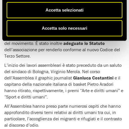
trentaquattresima
Assemblea generale di Amnesty
International Italia
.
Accetta selezionati
All’Assemblea hanno partecipato circa
350 tra delegati e
soci
singoli dell’associazione. Sono stati
approvati la
Accetta solo necessari
relazione
del Comitato direttivo uscente e il
bilancio
consuntivo 2018 e sono state elette le nuove cariche direttive
del movimento. È stato inoltre
adeguato lo Statuto
dell’associazione per renderlo conforme al nuovo Codice del
Terzo Settore.
L’inizio dei lavori assembleari è stato preceduto da un saluto
del sindaco di Bologna, Virginio Merola. Nel corso
dell’Assemblea il graphic journalist
Gianluca Costantini
e il
capitano della nazionale italiana di basket Pietro Aradori
hanno ritirato, rispettivamente, i premi “Arte e diritti umani” e
“Sport e diritti umani”.
All’Assemblea hanno preso parte numerosi ospiti che hanno
approfondito diversi temi relativi ai diritti umani tra cui, in
particolare, l’accoglienza dei migranti e rifugiati e il contrasto
al discorso d’odio.