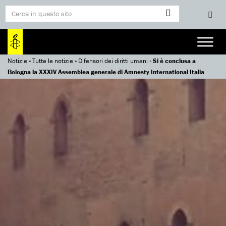
Notizie
»
Tutte le notizie
»
Difensori dei diritti umani
»
Si è conclusa a
Bologna la XXXIV Assemblea generale di Amnesty International Italia