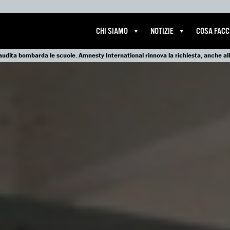
CHI SIAMO
NOTIZIE
COSA FAC
audita bombarda le scuole. Amnesty International rinnova la richiesta, anche all’I