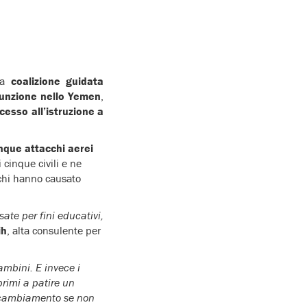
lla
coalizione guidata
 funzione nello Yemen
,
cesso all’istruzione a
nque attacchi aerei
i cinque civili e ne
acchi hanno causato
ate per fini educativi,
ih
, alta consulente per
ambini. E invece i
primi a patire un
do cambiamento se non