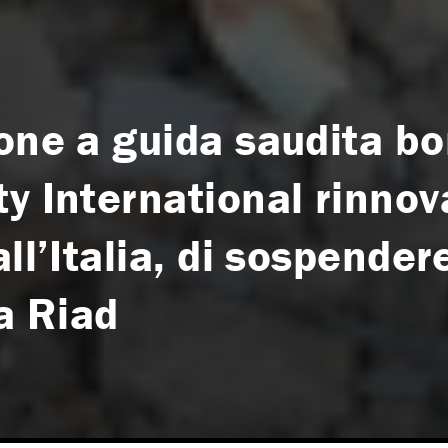
ione a guida saudita 
y International rinnov
ll’Italia, di sospender
 a Riad