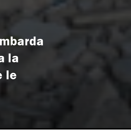
bombarda
a la
e le