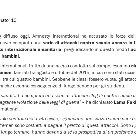
imato:
10'
o
diffuso oggi, Amnesty International ha accusato le forze de
i aver compiuto una
serie di attacchi contro scuole ancora in
tto internazionale umanitario
, pregiudicando in questo modo l’
ac
e bambini
.
 International, frutto di una ricerca condotta sul campo, esamina
ci
 Yemen
, lanciati tra agosto e ottobre del 2015, in cui sono stati uccis
 14, tra cui quattro bambini. Sebbene le classi fossero vuote, gli att
oni che avranno conseguenze di lungo periodo per gli studenti.
 saudita ha compiuto una serie di attacchi illegali contro scuole us
flagrante violazione delle leggi di guerra’
– ha dichiarato
Lama Fak
ernational.
olo centrale nella vita civile, significano uno spazio sicuro per i b
 Yemen sono costretti a pagare il prezzo di questi attacchi. Sono i 
nel lungo termine, hanno davanti a sé la prospettiva di un profon