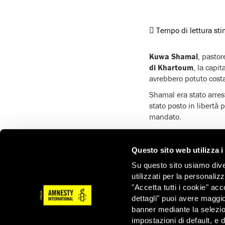
Tempo di lettura st
Kuwa Shamal
, pastor
di Khartoum
, la capit
avrebbero potuto costa
Shamal era stato arres
stato posto in libertà
mandato.
Secondo la pubblica a
governo
appoggiando l
Questo sito web utilizza i
la reputazione del Su
Su questo sito usiamo divers
Come conferma la sente
utilizzati per la personaliz
suo unico “reato”, des
"Accetta tutti i cookie" acc
quello di aver raccolto
dettagli" puoi avere maggio
banner mediante la selezi
impostazioni di default, e 