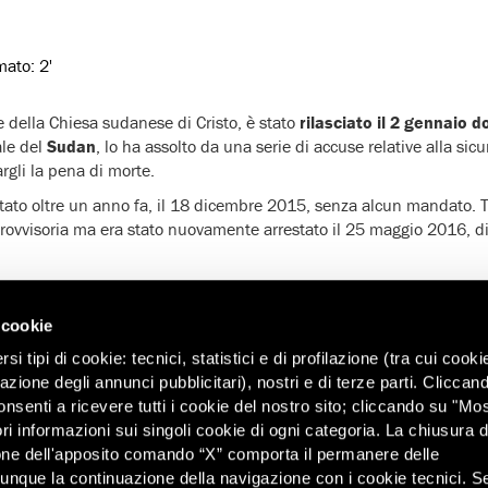
imato:
2'
e della Chiesa sudanese di Cristo, è stato
rilasciato il 2 gennaio 
ale del
Sudan
, lo ha assolto da una serie di accuse relative alla si
rgli la pena di morte.
tato oltre un anno fa, il 18 dicembre 2015, senza alcun mandato. T
 provvisoria ma era stato nuovamente arrestato il 25 maggio 2016, 
ccusa, Shamal aveva svolto attività di spionaggio, incitato all’o
a rivolta dei Nuba nello stato del Kordofan meridionale e
diffuso
 cookie
dan.
i tipi di cookie: tecnici, statistici e di profilazione (tra cui cooki
nza di assoluzione, Shamal non è stato riconosciuto colpevole di n
zazione degli annunci pubblicitari), nostri e di terze parti. Cliccan
tino comune a diversi missionari in Sudan negli ultimi anni, pare 
onsenti a ricevere tutti i cookie del nostro sito; cliccando su "Mo
 informazioni sulla
persecuzione dei cristiani
.
ri informazioni sui singoli cookie di ogni categoria. La chiusura d
one dell'apposito comando “X” comporta il permanere delle
dunque la continuazione della navigazione con i cookie tecnici. S