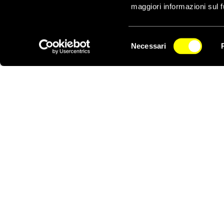
Le buone notizie son
maggiori informazioni sul f
Selezione
Necessari
del
NEWSLETTER
consenso
Notizie correlate per tema
LIBERTÀ DI ESPRESSIONE
Notizie correlate per paese
SUDAN