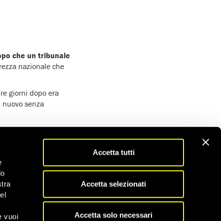
dopo che un tribunale
curezza nazionale che
re giorni dopo era
di nuovo senza
dio contro il
 notizie dannose
per
Accetta tutti
e
iente del genere. Il
do
dunque essere stato
Accetta selezionati
stra
el
Accetta solo necessari
e vuoi