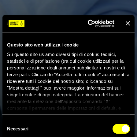
Questo sito web utilizza i cookie
Su questo sito usiamo diversi tipi di cookie: tecnici,
statistici e di profilazione (tra cui cookie utilizzati per la
personalizzazione degli annunci pubblicitari), nostri e di
terze parti. Cliccando "Accetta tutti i cookie" acconsenti a
ricevere tutti i cookie del nostro sito; cliccando su
"Mostra dettagli" puoi avere maggiori informazioni sui
singoli cookie di ogni categoria. La chiusura del banner
mediante la selezione dell'apposito comando “X”
comporta il permanere delle impostazioni di default, e
dunque la continuazione della navigazione con i cookie
tecnici. Se vuoi maggiori informazioni sul funzionamento
Selezione
dei cookie attivi sul sito clicca
qui
Necessari
del
consenso