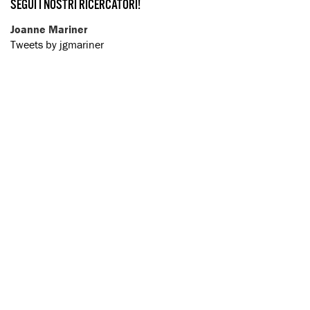
SEGUI I NOSTRI RICERCATORI!
Joanne Mariner
Tweets by jgmariner
Donatella Rovera
Tweets by DRovera
Tirana Hassan
Tweets by TiranaHassan
I NOSTRI RICERCATORI SUL CAMPO