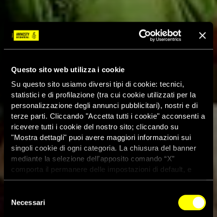
Questo sito web utilizza i cookie
Su questo sito usiamo diversi tipi di cookie: tecnici,
statistici e di profilazione (tra cui cookie utilizzati per la
personalizzazione degli annunci pubblicitari), nostri e di
terze parti. Cliccando "Accetta tutti i cookie" acconsenti a
ricevere tutti i cookie del nostro sito; cliccando su
"Mostra dettagli" puoi avere maggiori informazioni sui
singoli cookie di ogni categoria. La chiusura del banner
mediante la selezione dell'apposito comando “X”
comporta il permanere delle impostazioni di default, e
dunque la continuazione della navigazione con i cookie
tecnici. Se vuoi maggiori informazioni sul funzionamento
Selezione
dei cookie attivi sul sito clicca
qui
Necessari
del
consenso