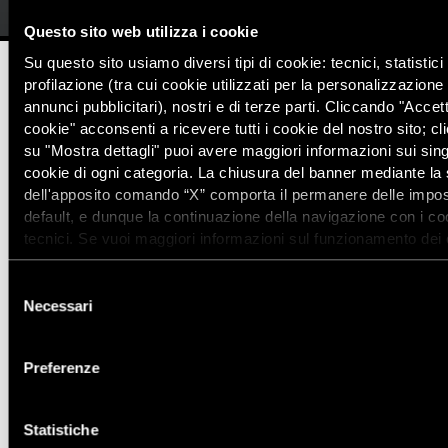
Questo sito web utilizza i cookie
Su questo sito usiamo diversi tipi di cookie: tecnici, statistici 
profilazione (tra cui cookie utilizzati per la personalizzazione 
annunci pubblicitari), nostri e di terze parti. Cliccando "Accetta
Tempo di lettura stimato:
6'
cookie" acconsenti a ricevere tutti i cookie del nostro sito; c
su "Mostra dettagli" puoi avere maggiori informazioni sui sing
COMUNICATO
cookie di ogni categoria. La chiusura del banner mediante la
STAMPA
dell'apposito comando “X” comporta il permanere delle impos
CS010-2017
default, e dunque la continuazione della navigazione con i co
“#365 giorni senza Giulio”
: A ROMA IL 25 GENNAIO, A UN
tecnici. Se vuoi maggiori informazioni sul funzionamento dei
ANNO DALLA SCOMPARSA AL CAIRO, MANIFESTAZIONE
attivi sul sito clicca
qui
NAZIONALE DI AMNESTY INTERNATIONAL PER
Selezione
CONTINUARE A CHIEDERE “#VERITÀ PER GIULIO REGENI”.
Necessari
del
ALLE 19.41 FIACCOLATE IN MOLTE PIAZZE ITALIANE
consenso
Mercoledì 25 gennaio sarà trascorso un anno esatto dalla
Preferenze
scomparsa di Giulio Regeni al Cairo.
Nonostante siano
passati 365 giorni, la verità sull’arresto, la sparizione, la
tortura e l’uccisione del giovane ricercatore italiano è ancora
Statistiche
lontana.