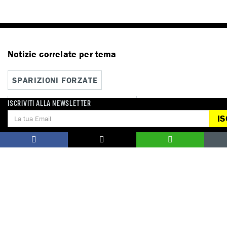
Notizie correlate per tema
SPARIZIONI FORZATE
ISCRIVITI ALLA NEWSLETTER
TORTURA E MALTRATTAMENTI
IS
Notizie correlate per paese
EGITTO
ITALIA