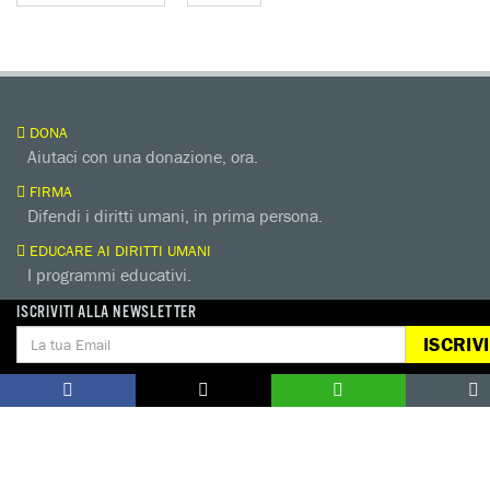
DONA
Aiutaci con una donazione, ora.
FIRMA
Difendi i diritti umani, in prima persona.
EDUCARE AI DIRITTI UMANI
I programmi educativi.
ATTIVATI
ISCRIVITI ALLA NEWSLETTER
Metti a disposizione il tuo tempo.
ISCRIVI
CONTATTACI
AREA STAMPA
PRIVACY POLICY
LAVORA CON NOI
COOKIE POLICY
WHISTLEBLOWING
GESTIONE COOKIE
TUTELA DA MOLESTIE O VIOLENZE
SUL LAVORO