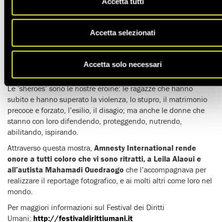
Accetta tutti
La mostra fotografica, il cui titolo è una contrazione di ‘she’ e
‘heroes’, presenta immagini positive di donne e ragazze
provenienti da una varietà di ambienti e situazioni (ospiti e
Accetta selezionati
lavoratrici di case-rifugio, ginecologhe, responsabili di
associazioni femminili, leader di comunità),
storie di
coraggio, determinazione, impegno, cambiamento
Accetta solo necessari
positivo
.
Le ‘sheroes’ sono le nostre eroine: le ragazze che hanno
subito e hanno superato la violenza, lo stupro, il matrimonio
precoce e forzato, l’esilio, il disagio; ma anche le donne che
stanno con loro difendendo, proteggendo, nutrendo,
abilitando, ispirando.
Attraverso questa mostra,
Amnesty International rende
onore a tutti coloro che vi sono ritratti, a Leila Alaoui e
all’autista Mahamadi Ouedraogo
che l’accompagnava per
realizzare il reportage fotografico, e ai molti altri come loro nel
mondo.
Per maggiori informazioni sul Festival dei Diritti
Umani:
http://festivaldirittiumani.it