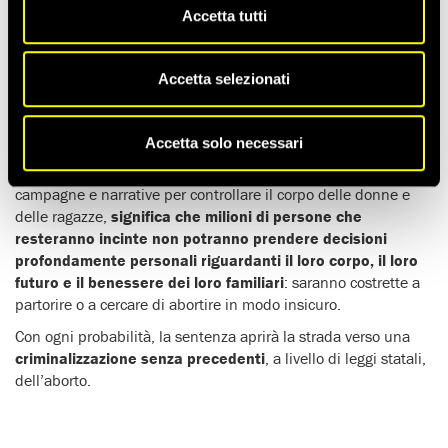
Accetta tutti
A seguito della sentenza della Corte suprema degli Usa che, il
24 giugno, ha abolito la sentenza
Roe v. Wade
che garantiva il
diritto di interrompere la gravidanza, Amnesty International
Accetta selezionati
Italia ha indetto una protesta nei pressi dell’ambasciata
statunitense a Roma.
L’appuntamento è per lunedì 4 luglio
alle 17.30 a piazza Barberini.
Accetta solo necessari
La sentenza della Corte suprema
, frutto di decenni di
campagne e narrative per controllare il corpo delle donne e
delle ragazze,
significa che milioni di persone che
resteranno incinte non potranno prendere decisioni
profondamente personali riguardanti il loro corpo, il loro
futuro e il benessere dei loro familiari
: saranno costrette a
partorire o a cercare di abortire in modo insicuro.
Con ogni probabilità, la sentenza aprirà la strada verso una
criminalizzazione senza precedenti
, a livello di leggi statali,
dell’aborto.