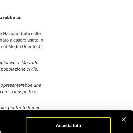
sarebbe un
 Nazioni Unite sulle
nato a essere usato in
e sul Medio Oriente di
eplorevole. Ma farlo
 popolazione civile,
 rappresenterebbe una
roso il rispetto di
ale, per tante buone
e il conflitto in
Accetta tutti
zionando. La comunità
e