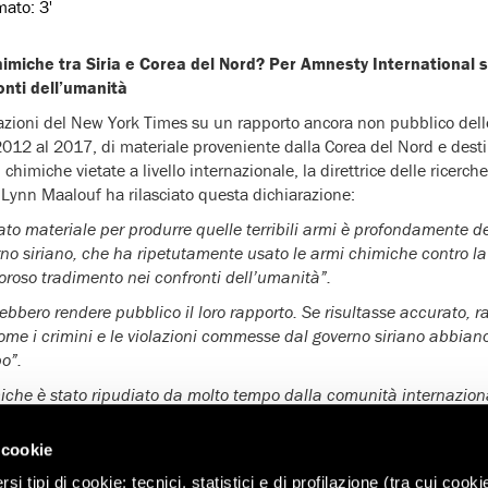
imato:
3'
himiche tra Siria e Corea del Nord? Per Amnesty International 
onti dell’umanità
zioni del New York Times su un rapporto ancora non pubblico delle
 2012 al 2017, di materiale proveniente dalla Corea del Nord e desti
 chimiche vietate a livello internazionale, la direttrice delle ricerch
Lynn Maalouf ha rilasciato questa dichiarazione:
tato materiale per produrre quelle terribili armi è profondamente d
rno siriano, che ha ripetutamente usato le armi chimiche contro la
oroso tradimento nei confronti dell’umanità”.
ebbero rendere pubblico il loro rapporto. Se risultasse accurato,
me i crimini e le violazioni commesse dal governo siriano abbiano e
po”.
miche è stato ripudiato da molto tempo dalla comunità internazion
 loro ripetuto uso in Siria possa avere terribili implicazioni, ben oltr
 cookie
ttuali embargo sulle armi e il sistema di ispezioni non stanno fun
i tipi di cookie: tecnici, statistici e di profilazione (tra cui cooki