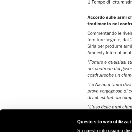
Tempo di lettura st
Accordo sulle armi c
tradimento nei confr
Commentando le rivela
forniture segrete, dal
Siria per produrre armi
Amnesty International 
“Fornire a qualsiasi s
nei confronti del gove
costituirebbe un clam
“Le Nazioni Unite dovr
prova vergognosa di co
divieti istituiti da tem
“L’uso delle armi chi
ragioni. Temiamo che il
corso”.
Questo sito web utilizza i
“Evidentemente, gli a
Su questo sito usiamo divers