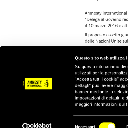
Amnesty International 
“Delega al Governo rec
il 10 marzo 2016 e att
Il proposto assetto gi
delle Nazioni Unite sui
minore per il pieno ri
specializzazione dell’i
Questo sito web utilizza i
Per questo motivo, Amn
Su questo sito usiamo divers
pubblico dall’Associaz
utilizzati per la personaliz
salvaguardata l´autono
"Accetta tutti i cookie" acc
un sistema di tutela c
dettagli" puoi avere maggio
banner mediante la selezi
impostazioni di default, e 
maggiori informazioni sul f
Notizie correlate per tema
Selezione
Necessari