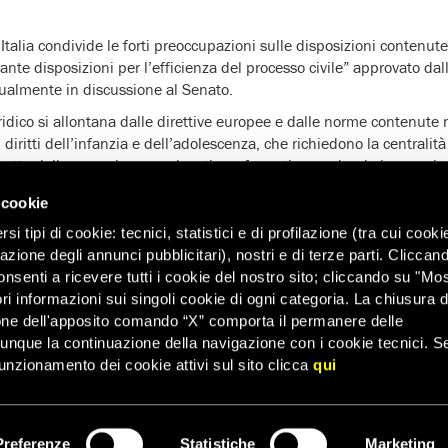
Italia condivide le forti preoccupazioni sulle disposizioni contenut
ante disposizioni per l’efficienza del processo civile” approvato da
ualmente in discussione al Senato.
uridico si allontana dalle direttive europee e dalle norme contenute
 diritti dell’infanzia e dell’adolescenza, che richiedono la centralit
spetto delle sue esigenze educative e formative rendendo imprescin
ntervento giudiziario minorile.
 cookie
esty International ha aderito all’appello “
Salviamo i tribunali per 
i tipi di cookie: tecnici, statistici e di profilazione (tra cui cooki
ione italiana dei magistrati per i minorenni e per la famiglia, ausp
zazione degli annunci pubblicitari), nostri e di terze parti. Cliccan
mia degli organi competenti in materia di giurisdizione minorile, 
onsenti a ricevere tutti i cookie del nostro sito; cliccando su "Mo
on competenze esclusive in favore delle persone di minore età.
ri informazioni sui singoli cookie di ogni categoria. La chiusura d
one dell'apposito comando “X” comporta il permanere delle
dunque la continuazione della navigazione con i cookie tecnici. S
unzionamento dei cookie attivi sul sito clicca
qui
Preferenze
Statistiche
Marketing