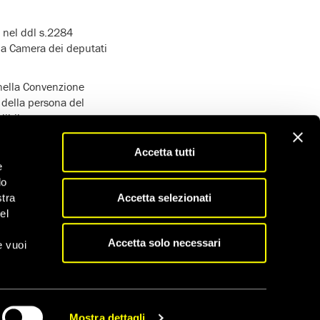
e nel ddl s.2284
lla Camera dei deputati
 nella Convenzione
à della persona del
dibile una
Accetta tutti
i minorenni
”, reso
e
icando che venga
do
affinché si mantenga
Accetta selezionati
stra
el
Accetta solo necessari
e vuoi
Mostra dettagli