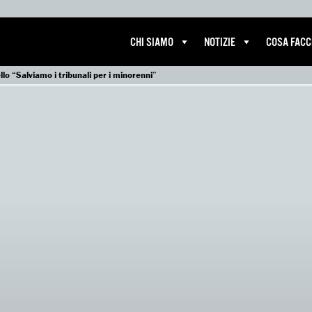
CHI SIAMO
NOTIZIE
COSA FAC
llo “Salviamo i tribunali per i minorenni”