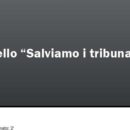
llo “Salviamo i tribunal
imato:
2'