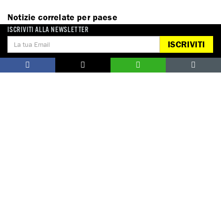
Notizie correlate per paese
ISCRIVITI ALLA NEWSLETTER
AFGHANISTAN
ISCRIVITI
DONA
Aiutaci con una donazione, ora.
FIRMA
Difendi i diritti umani, in prima persona.
EDUCARE AI DIRITTI UMANI
I programmi educativi.
ATTIVATI
Metti a disposizione il tuo tempo.
CONTATTACI
AREA STAMPA