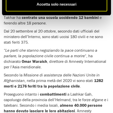
mercato
nella città di Shareen Tagab (provincia di Faryab)
Accetta solo necessari
uccidendo quattro persone e ferendone una decina. Lo stesso
giorno, un
attacco dell’aviazione afgana
nella provincia di
Takhar ha
centrato una scuola uccidendo 12 bambini
e
ferendo altre 18 persone.
Dal 20 settembre al 20 ottobre, secondo dati ufficiali del
ministero dell’Interno, sono stati uccisi 180 civili e ne sono
stati feriti 375.
“
Le parti che stanno negoziando la pace continuano a
parlare, la popolazione civile continua a morire
“, ha
dichiarato
Omar Waraich
, direttore di Amnesty International
per l’Asia meridionale.
Secondo la
Missione di assistenza delle Nazioni Unite in
Afghanistan
, nella prima metà del 2020 vi sono stati
1282
morti e 2176 feriti tra la popolazione civile
.
Proseguono intanto i
combattimenti
a Lashkar Gah,
capoluogo della provincia dell’Helmand, tra le forze afgane e i
talebani. Secondo i media locali,
almeno 40.000 persone
hanno dovuto lasciare le loro abitazioni
. Amnesty