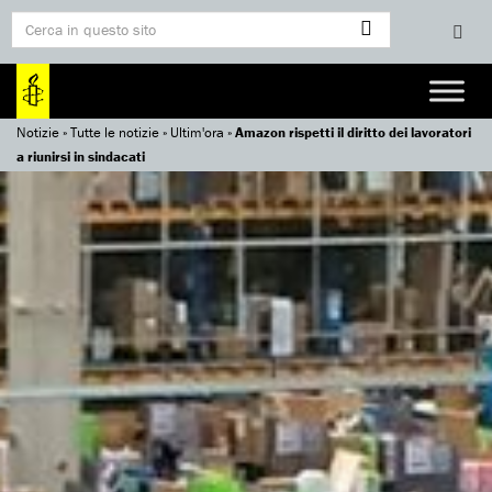
Notizie
»
Tutte le notizie
»
Ultim'ora
»
Amazon rispetti il diritto dei lavoratori
a riunirsi in sindacati