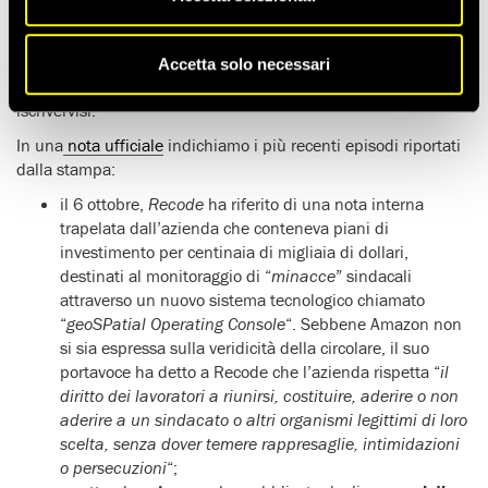
della presunta “
minaccia
” di una
potenziale attività
sindacale
, ha chiesto all’azienda di e-commerce, in occasione
dell’
Amazon Prime Day
iniziato ieri, di
rispettare i diritti dei
Accetta solo necessari
lavoratori
, in particolare quello di costituire sindacati e di
iscrivervisi.
In una
nota ufficiale
indichiamo i più recenti episodi riportati
dalla stampa:
il 6 ottobre,
Recode
ha riferito di una nota interna
trapelata dall’azienda che conteneva piani di
investimento per centinaia di migliaia di dollari,
destinati al monitoraggio di “
minacce
” sindacali
attraverso un nuovo sistema tecnologico chiamato
“
geoSPatial Operating Console
“. Sebbene Amazon non
si sia espressa sulla veridicità della circolare, il suo
portavoce ha detto a Recode che l’azienda rispetta “
il
diritto dei lavoratori a riunirsi, costituire, aderire o non
aderire a un sindacato o altri organismi legittimi di loro
scelta, senza dover temere rappresaglie, intimidazioni
o persecuzioni
“;