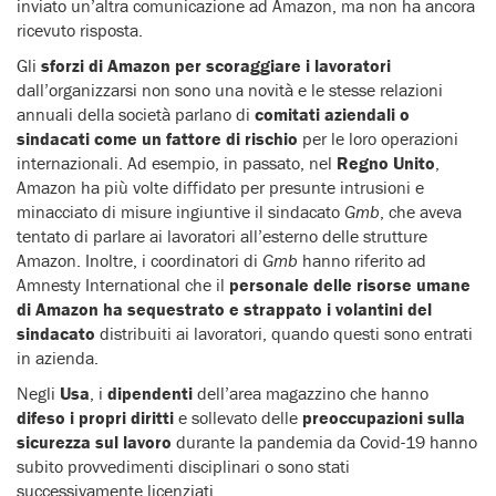
inviato un’altra comunicazione ad Amazon, ma non ha ancora
ricevuto risposta.
Gli
sforzi di Amazon per scoraggiare i lavoratori
dall’organizzarsi non sono una novità e le stesse relazioni
annuali della società parlano di
comitati aziendali o
sindacati come un fattore di rischio
per le loro operazioni
internazionali. Ad esempio, in passato, nel
Regno Unito
,
Amazon ha più volte diffidato per presunte intrusioni e
minacciato di misure ingiuntive il sindacato
Gmb
, che aveva
tentato di parlare ai lavoratori all’esterno delle strutture
Amazon. Inoltre, i coordinatori di
Gmb
hanno riferito ad
Amnesty International che il
personale delle risorse umane
di Amazon ha sequestrato e strappato i volantini del
sindacato
distribuiti ai lavoratori, quando questi sono entrati
in azienda.
Negli
Usa
, i
dipendenti
dell’area magazzino che hanno
difeso i propri diritti
e sollevato delle
preoccupazioni sulla
sicurezza sul lavoro
durante la pandemia da Covid-19 hanno
subito provvedimenti disciplinari o sono stati
successivamente licenziati.