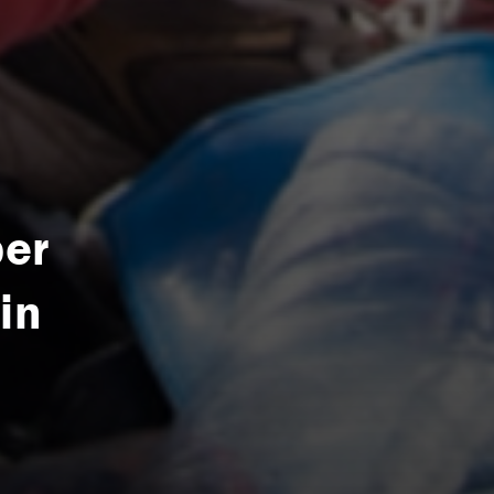
per
in