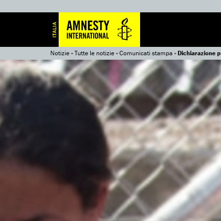
Notizie
»
Tutte le notizie
»
Comunicati stampa
»
Dichiarazione p