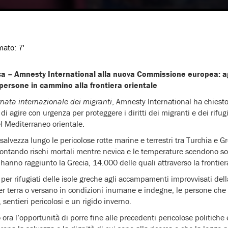
imato:
7'
ca – Amnesty International alla nuova Commissione europea: ag
 persone in cammino alla frontiera orientale
rnata internazionale dei migranti
, Amnesty International ha chiest
 agire con urgenza per proteggere i diritti dei migranti e dei rifug
el Mediterraneo orientale.
salvezza lungo le pericolose rotte marine e terrestri tra Turchia e Gr
rontando rischi mortali mentre nevica e le temperature scendono sot
anno raggiunto la Grecia, 14.000 delle quali attraverso la frontiera
 per rifugiati delle isole greche agli accampamenti improvvisati del
r terra o versano in condizioni inumane e indegne, le persone che 
, sentieri pericolosi e un rigido inverno.
ora l’opportunità di porre fine alle precedenti pericolose politiche 