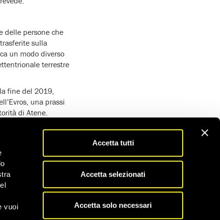
prevede.
te delle persone che
rasferite sulla
rca un modo diverso
ttentrionale terrestre
la fine del 2019,
ell’Evros, una prassi
orità di Atene.
ei persone sono morte di
 tragitto sempre più
Accetta tutti
iara di voler sigillare
e
ttraversamento del
do
Accetta selezionati
stra
el
a una volta a sé
Accetta solo necessari
e vuoi