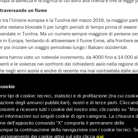
opa la salvezza e la dignità di cui sono alla ricerca e che la legge 
ttraversando un fiume
o tra l’Unione europea e la Turchia del marzo 2016, la maggior par
eche restano bloccate lì per lunghi periodi di tempo prima di essere t
imandate in Turchia. Ma un numero sempre maggiore di persone ce
 in Europa, tentando di attraversare il fiume Evros, alla frontiera se
er poi iniziare un viaggio pericoloso lungo i Balcani occidentali.
a terra hanno visto un notevole incremento, da 4000 fino a 14.000 al
nti e le violenze nei confronti dei richiedenti asilo nella regione d
negli anni scorsi e anche di recente ma mai contrastata dalle aut
ngo il percorso dal confine dell’Evros verso l’interno della Grecia, s
 cookie
o l’urgente bisogno di proteggere coloro che intraprendono questo
reco, tuttavia, non sta facendo niente per aiutarle. Al contrario, dich
i tipi di cookie: tecnici, statistici e di profilazione (tra cui cooki
raverso l’installazione di sistemi di sorveglianza per scoraggiare l’a
zazione degli annunci pubblicitari), nostri e di terze parti. Cliccan
onsenti a ricevere tutti i cookie del nostro sito; cliccando su "Mo
ri informazioni sui singoli cookie di ogni categoria. La chiusura d
 teme che queste ulteriori misure repressive abbandoneranno ancor
one dell'apposito comando “X” comporta il permanere delle
no bisogno di percorsi legali e sicuri d’ingresso.
dunque la continuazione della navigazione con i cookie tecnici. S
 una crisi umanitaria
unzionamento dei cookie attivi sul sito clicca
qui