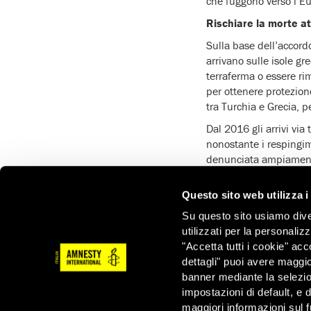
che fuggono verso l’Eur
Rischiare la morte a
Sulla base dell’accord
arrivano sulle isole gr
terraferma o essere r
per ottenere protezione
tra Turchia e Grecia, p
Dal 2016 gli arrivi vi
nonostante i respingime
denunciata ampiamente 
Negli ultimi giorni, lu
Questo sito web utilizza i
ipotermia, evidenziand
pericoloso. Il governo g
Su questo sito usiamo divers
le frontiere, anche att
utilizzati per la personaliz
confine.
"Accetta tutti i cookie" acc
dettagli" puoi avere maggio
Amnesty International
banner mediante la selezi
stesse persone che han
impostazioni di default, e 
La Bosnia di fronte a
maggiori informazioni sul f