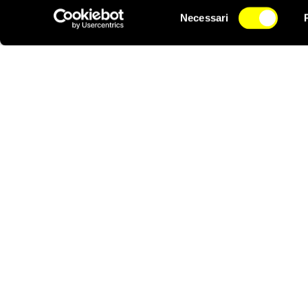
Selezione
possano essere manipol
Necessari
del
NEWSLETTER
Dall’entrata in vigore 
consenso
delle più importanti as
Dal 1° luglio 2020 al 
ha arrestato od ordina
a detenzione preventi
La prima condanna ai s
“incitamento alla sece
Notizie correlate per tema
DIFENSORI DEI DIRITTI UMANI
LIBERTÀ