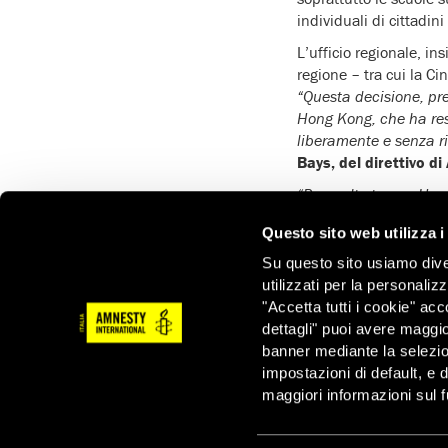
individuali di cittadini 
L’ufficio regionale, i
regione – tra cui la Cin
“Questa decisione, pre
Hong Kong, che ha reso
liberamente e senza ri
Bays, del direttivo d
“Per molto tempo Hong 
civile ma le recenti c
Questo sito web utilizza i
l’intenzione delle aut
diventato per noi sempr
Su questo sito usiamo divers
utilizzati per la personaliz
La legge sulla sicurez
"Accetta tutti i cookie" acc
giugno 2020 con l’obiet
dettagli" puoi avere maggio
“terrorismo” e “collusi
banner mediante la selezi
Da allora, la sua vaga 
impostazioni di default, e 
autorità di Pechino, è s
maggiori informazioni sul f
associazione e di mani
Una lunga serie di rai