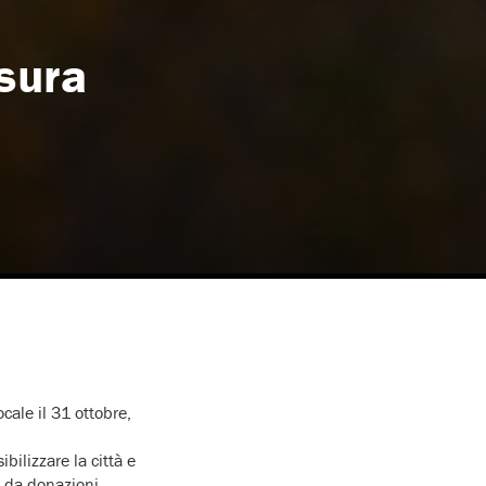
sura
cale il 31 ottobre,
ilizzare la città e
e da donazioni