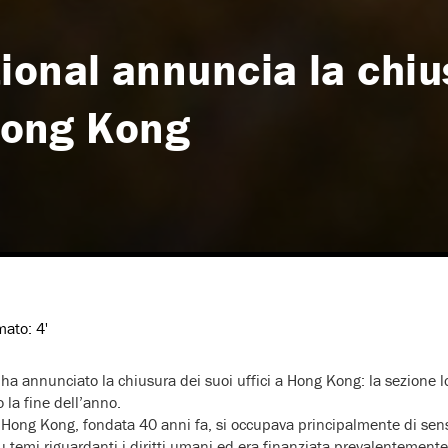
ional annuncia la chiu
 Hong Kong
imato:
4'
ha annunciato la chiusura dei suoi uffici a Hong Kong: la sezione lo
o la fine dell’anno.
Hong Kong, fondata 40 anni fa, si occupava principalmente di sensib
su temi riguardanti i diritti umani ed era finanziata prevalentement