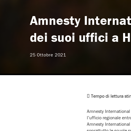
Amnesty Internat
dei suoi uffici a
25 Ottobre 2021
Tempo di lettura st
Amnesty International 
l’ufficio regionale entr
Amnesty International 
soprattutto le scuole 