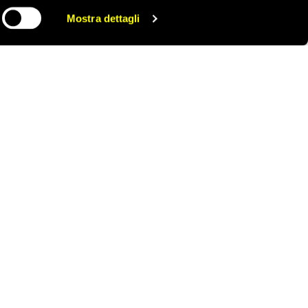
ong vogliano.
Mostra dettagli
CONDIVIDI
civile, tra cui alcune
polizia di Hong Kong
te, 51 sono sottoposte
iudicato colpevole di
te uno slogan politico.