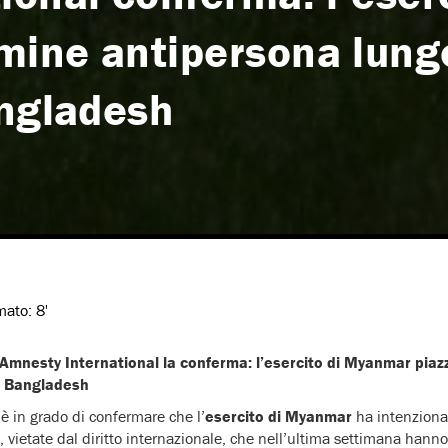
ine antipersona lungo
angladesh
imato:
8'
 Amnesty International la conferma: l’esercito di Myanmar pia
il Bangladesh
è in grado di confermare che l’
esercito di Myanmar
ha intenziona
, vietate dal diritto internazionale, che nell’ultima settimana han