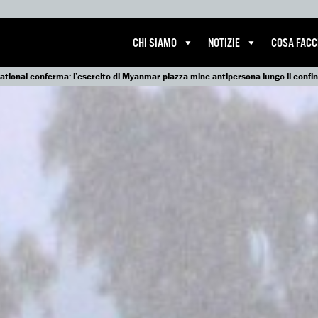
CHI SIAMO
NOTIZIE
COSA FAC
tional conferma: l’esercito di Myanmar piazza mine antipersona lungo il confin