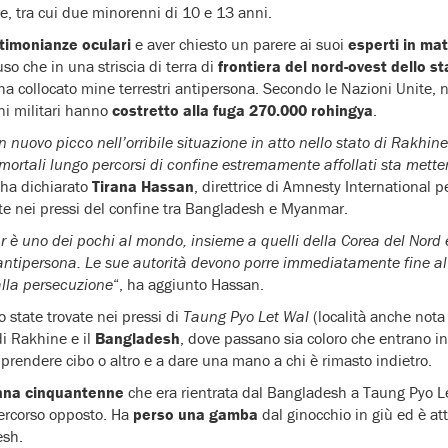
re, tra cui due minorenni di 10 e 13 anni.
timonianze oculari
e aver chiesto un parere ai suoi
esperti in mat
so che in una striscia di terra di
frontiera del nord-ovest dello s
ha collocato mine terrestri antipersona. Secondo le Nazioni Unite, 
ni militari hanno
costretto alla fuga 270.000 rohingya
.
nuovo picco nell’orribile situazione in atto nello stato di Rakhine.
mortali lungo percorsi di confine estremamente affollati sta metten
 ha dichiarato
Tirana Hassan
, direttrice di Amnesty International per
te nei pressi del confine tra Bangladesh e Myanmar.
 è uno dei pochi al mondo, insieme a quelli della Corea del Nord e
 antipersona. Le sue autorità devono porre immediatamente fine al 
alla persecuzione
“, ha aggiunto Hassan.
 state trovate nei pressi di
Taung Pyo Let Wal
(località anche nota
 di Rakhine e il
Bangladesh
, dove passano sia coloro che entrano i
 prendere cibo o altro e a dare una mano a chi è rimasto indietro.
nna cinquantenne
che era rientrata dal Bangladesh a Taung Pyo L
ercorso opposto. Ha
perso una gamba
dal ginocchio in giù ed è at
esh.