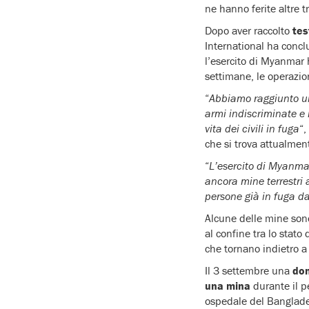
ne hanno ferite altre t
Dopo aver raccolto
tes
International ha conclu
l’esercito di Myanmar 
settimane, le operazio
“
Abbiamo raggiunto un 
armi indiscriminate e 
vita dei civili in fuga
“,
che si trova attualmen
“
L’esercito di Myanmar
ancora mine terrestri
persone già in fuga d
Alcune delle mine sono
al confine tra lo stato
che tornano indietro a
Il 3 settembre una
do
una mina
durante il p
ospedale del Banglad