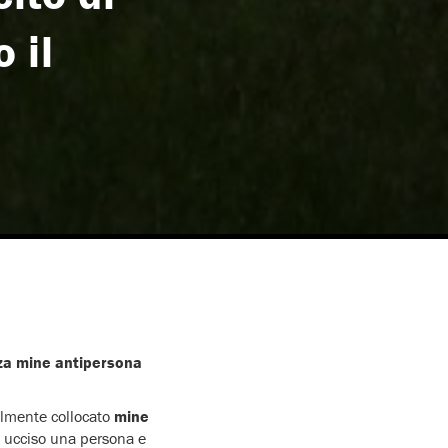
 il
zza mine antipersona
lmente collocato
mine
no ucciso una persona e