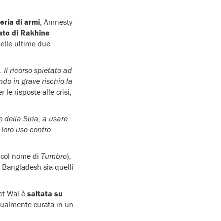
eria di armi
, Amnesty
tato di Rakhine
nelle ultime due
 Il ricorso spietato ad
do in grave rischio la
 le risposte alle crisi,
 della Siria, a usare
loro uso contro
 col nome di
Tumbro
),
n Bangladesh sia quelli
et Wal è
saltata su
tualmente curata in un