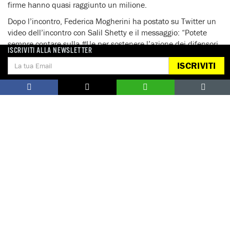
firme hanno quasi raggiunto un milione.
Dopo l’incontro, Federica Mogherini ha postato su Twitter un
video dell’incontro con Salil Shetty e il messaggio: “Potete
sempre contare sulla #Ue per sostenere l’azione dei difensori
ISCRIVITI ALLA NEWSLETTER
dei diritti umani nel mondo”
ISCRIVITI
https://twitter.com/FedericaMog/status/88976949773701120
Notizie correlate per tema
DIFENSORI DEI DIRITTI UMANI