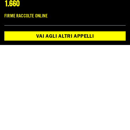
1.660
conflitto armato sollecitiamo il governo
colombiano a riconoscere l’aumento della
FIRME RACCOLTE ONLINE
violenza nei confronti dei difensori dei
diritti umani e degli attivisti delle
comunità.
VAI AGLI ALTRI APPELLI
Guarda tutte
PROSSIMO APPELLO:
FERMIAMO L’OPPRESSIONE DELLE OPPOSIZIONI IN VENEZUELA
FIRMA ORA
Appello chiuso
GIUSTIZIA PER SANTIAGO MALDONADO
FIRMA ORA