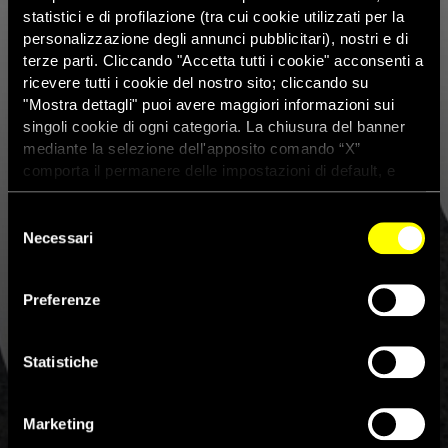
statistici e di profilazione (tra cui cookie utilizzati per la
personalizzazione degli annunci pubblicitari), nostri e di
terze parti. Cliccando "Accetta tutti i cookie" acconsenti a
ricevere tutti i cookie del nostro sito; cliccando su
"Mostra dettagli" puoi avere maggiori informazioni sui
singoli cookie di ogni categoria. La chiusura del banner
mediante la selezione dell'apposito comando “X”
comporta il permanere delle impostazioni di default, e
dunque la continuazione della navigazione con i cookie
tecnici. Se vuoi maggiori informazioni sul funzionamento
Selezione
dei cookie attivi sul sito clicca
qui
Necessari
del
consenso
Preferenze
COLOMBIA: PROTEGGERE I SINDACALISTI 
Statistiche
DEL SINALTRAINAL
Marketing