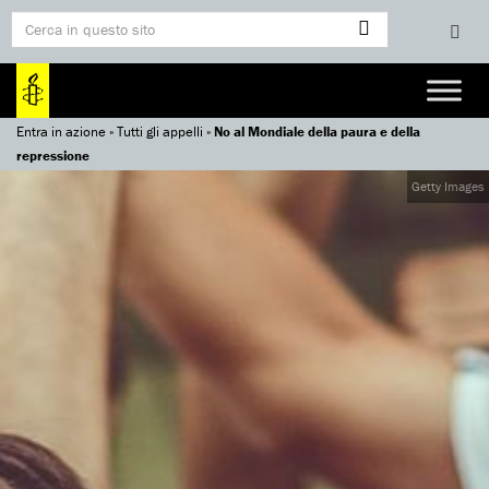
Entra in azione
»
Tutti gli appelli
»
No al Mondiale della paura e della
repressione
Getty Images