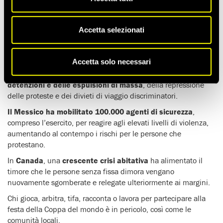
esercitare i propri diritti. Questo evento festoso invece
si sta
trasformando in una manifestazione di paura e
Accetta selezionati
repressione
.
La
Coppa del mondo
appartiene a tutte le persone: è tempo
di mantenere questa promessa.
Accetta solo necessari
Negli Usa
, la gioia del calcio contrasta con
la realtà delle
detenzioni e delle espulsioni di massa
, della repressione
delle proteste e dei divieti di viaggio discriminatori.
Il Messico ha mobilitato 100.000 agenti di sicurezza
,
compreso l’esercito, per reagire agli elevati livelli di violenza,
aumentando al contempo i rischi per le persone che
protestano.
In
Canada
, una
crescente crisi abitativa
ha alimentato il
timore che le persone senza fissa dimora vengano
nuovamente sgomberate e relegate ulteriormente ai margini.
Chi gioca, arbitra, tifa, racconta o lavora per partecipare alla
festa della Coppa del mondo è in pericolo, così come le
comunità locali.