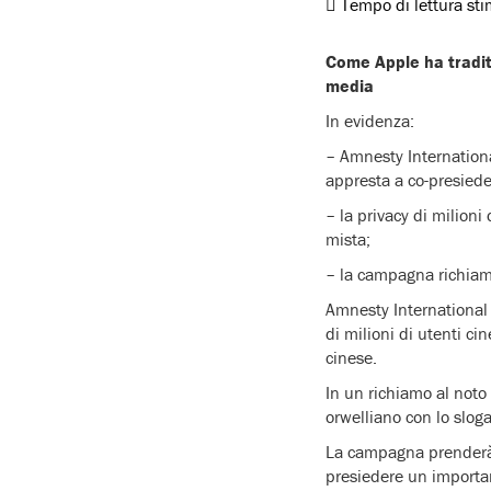
Tempo di lettura st
Come Apple ha tradito
media
In evidenza:
– Amnesty Internationa
appresta a co-presiede
– la privacy di milioni
mista;
– la campagna richiame
Amnesty International 
di milioni di utenti c
cinese.
In un richiamo al noto
orwelliano con lo sloga
La campagna prenderà i
presiedere un import