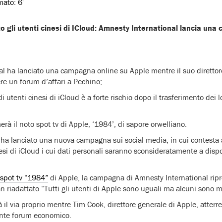
imato:
6'
 gli utenti cinesi di ICloud: Amnesty International lancia una
l ha lanciato una campagna online su Apple mentre il suo direttor
re un forum d’affari a Pechino;
 di utenti cinesi di iCloud è a forte rischio dopo il trasferimento dei
rà il noto spot tv di Apple, ‘1984’, di sapore orwelliano.
ha lanciato una nuova campagna sui social media, in cui contesta 
inesi di iCloud i cui dati personali saranno sconsideratamente a dis
spot tv “1984”
di Apple, la campagna di Amnesty International ripr
n riadattato “Tutti gli utenti di Apple sono uguali ma alcuni sono me
l via proprio mentre Tim Cook, direttore generale di Apple, atterre
ante forum economico.