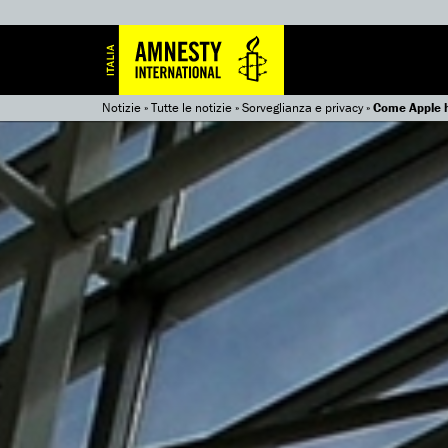
Notizie
»
Tutte le notizie
»
Sorveglianza e privacy
»
Come Apple ha