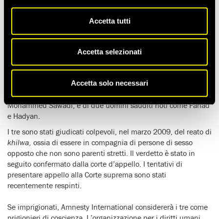
Tempo di lettura stimato:
3'
Accetta tutti
(15 DICEMBRE 2009)
Amnesty International ha chiesto alle autorità saudite di non
Accetta selezionati
procedere all’imprigionamento e alla fustigazione di una
donna anziana e di due giovani uomini.
Accetta solo necessari
Il ministro dell’Interno ha ordinato la detenzione e la
fustigazione immediata di una donna di 75 anni, Khamisa
Mohammed Sawadi, e di due uomini sauditi noti come Fahad
e Hadyan.
I tre sono stati giudicati colpevoli, nel marzo 2009, del reato di
khilwa,
ossia di essere in compagnia di persone di sesso
opposto che non sono parenti stretti. Il verdetto è stato in
seguito confermato dalla corte d’appello. I tentativi di
presentare appello alla Corte suprema sono stati
recentemente respinti.
Se imprigionati, Amnesty International considererà i tre come
prigionieri di coscienza. L’organizzazione per i diritti umani