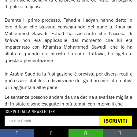
di polizia religiosa.
Durante il primo processo, Fahad e Hadyan hanno detto in
loro difesa che stavano consegnando del pane a Khamisa
Mohammed Sawadi. Fahad ha sostenuto che l’accusa di
khilwa
non era applicabile dal momento che lui era
imparentato con Khamisa Mohammed Sawadi, che lo ha
allattato quando era piccolo. La corte, tuttavia, ha rigettato
questa argomentazione.
In Arabia Saudita la fustigazione è prevista per diversi reati e
può essere stabilita a discrezione dei giudici come alternativa
o in aggiunta a altre pene.
Le sentenze possono andare da una decina a svariate migliaia
di frustate e sono eseguite in più tempi, con intervalli che
vanno da due settimane a un mese. Il più alto numero di
ISCRIVITI ALLA NEWSLETTER
frustate imposte in un singolo caso documentato da Amnesty
ISCRIVITI
International è stato di 40.000 frustate, pena cui è stato
condannato quest’anno un uomo accusato dell’omicidio della