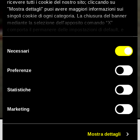
ricevere tutti i cookie del nostro sito; cliccando su
"Mostra dettagli" puoi avere maggiori informazioni sui
singoli cookie di ogni categoria. La chiusura del banner
mediante la selezione dell'apposito comando “X”
comporta il permanere delle impostazioni di default, e
dunque la continuazione della navigazione con i cookie
tecnici. Se vuoi maggiori informazioni sul funzionamento
Selezione
dei cookie attivi sul sito clicca
qui
Necessari
del
consenso
Preferenze
Arabia Saudita: donna 75enne
rischia 40 frustate
Statistiche
15 Dicembre 2009
Marketing
Mostra dettagli