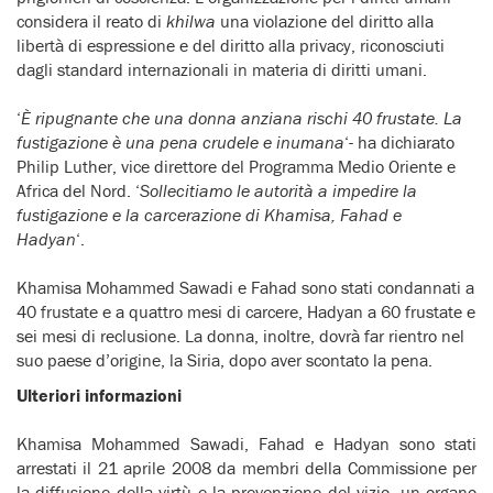
considera il reato di
khilwa
una violazione del diritto alla
libertà di espressione e del diritto alla privacy, riconosciuti
dagli standard internazionali in materia di diritti umani.
‘
È ripugnante che una donna anziana rischi 40 frustate. La
fustigazione è una pena crudele e inumana
‘- ha dichiarato
Philip Luther, vice direttore del Programma Medio Oriente e
Africa del Nord. ‘
Sollecitiamo le autorità a impedire la
fustigazione e la carcerazione di Khamisa, Fahad e
Hadyan
‘.
Khamisa Mohammed Sawadi e Fahad sono stati condannati a
40 frustate e a quattro mesi di carcere, Hadyan a 60 frustate e
sei mesi di reclusione. La donna, inoltre, dovrà far rientro nel
suo paese d’origine, la Siria, dopo aver scontato la pena.
Ulteriori informazioni
Khamisa Mohammed Sawadi, Fahad e Hadyan sono stati
arrestati il 21 aprile 2008 da membri della Commissione per
la diffusione della virtù e la prevenzione del vizio, un organo