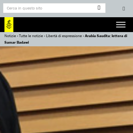
Notizie
»
Tutte le notizie
»
Libertà di espressione
»
Arabia Saudita: lettera di
Samar Badawi