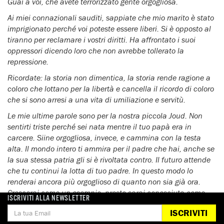
Guai a voi, che avete terrorizzato gente orgogliosa.
Ai miei connazionali sauditi, sappiate che mio marito è stato
imprigionato perché voi poteste essere liberi. Si è opposto al
tiranno per reclamare i vostri diritti. Ha affrontato i suoi
oppressori dicendo loro che non avrebbe tollerato la
repressione.
Ricordate: la storia non dimentica, la storia rende ragione a
coloro che lottano per la libertà e cancella il ricordo di coloro
che si sono arresi a una vita di umiliazione e servitù.
Le mie ultime parole sono per la nostra piccola Joud. Non
sentirti triste perché sei nata mentre il tuo papà era in
carcere. Siine orgogliosa, invece, e cammina con la testa
alta. Il mondo intero ti ammira per il padre che hai, anche se
la sua stessa patria gli si è rivoltata contro.
Il futuro attende
che tu continui la lotta di tuo padre. In questo modo lo
renderai ancora più orgoglioso di quanto non sia già ora.
Crescerai come un esempio, presto sarai conosciuta come
ISCRIVITI ALLA NEWSLETTER
Joud la libera, Joud la ribelle, Joud la resistente: Joud Waleed
ISCRIVITI
Abu al-Khair.”