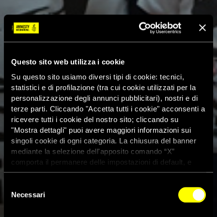
Questo sito web utilizza i cookie
Su questo sito usiamo diversi tipi di cookie: tecnici,
statistici e di profilazione (tra cui cookie utilizzati per la
personalizzazione degli annunci pubblicitari), nostri e di
terze parti. Cliccando "Accetta tutti i cookie" acconsenti a
ricevere tutti i cookie del nostro sito; cliccando su
"Mostra dettagli" puoi avere maggiori informazioni sui
singoli cookie di ogni categoria. La chiusura del banner
mediante la selezione dell'apposito comando “X”
comporta il permanere delle impostazioni di default, e
dunque la continuazione della navigazione con i cookie
tecnici. Se vuoi maggiori informazioni sul funzionamento
Selezione
dei cookie attivi sul sito clicca
qui
Necessari
del
consenso