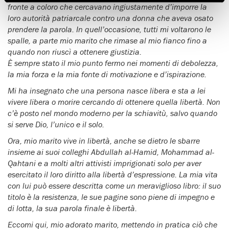
fronte a coloro che cercavano ingiustamente d’imporre la
loro autorità patriarcale contro una donna che aveva osato
prendere la parola.
In quell’occasione, tutti mi voltarono le
spalle, a parte mio marito che rimase al mio fianco fino a
quando non riuscì a ottenere giustizia.
È sempre stato il mio punto fermo nei momenti di debolezza,
la mia forza e la mia fonte di motivazione e d’ispirazione.
Mi ha insegnato che una persona nasce libera e sta a lei
vivere libera o morire cercando di ottenere quella libertà. Non
c’è posto nel mondo moderno per la schiavitù, salvo quando
si serve Dio, l’unico e il solo.
Ora, mio marito vive in libertà, anche se dietro le sbarre
insieme ai suoi colleghi Abdullah al-Hamid, Mohammad al-
Qahtani e a molti altri attivisti imprigionati solo per aver
esercitato il loro diritto alla libertà d’espressione.
La mia vita
con lui può essere descritta come un meraviglioso libro: il suo
titolo è la resistenza, le sue pagine sono piene di impegno e
di lotta, la sua parola finale è libertà.
Eccomi qui, mio adorato marito, mettendo in pratica ciò che