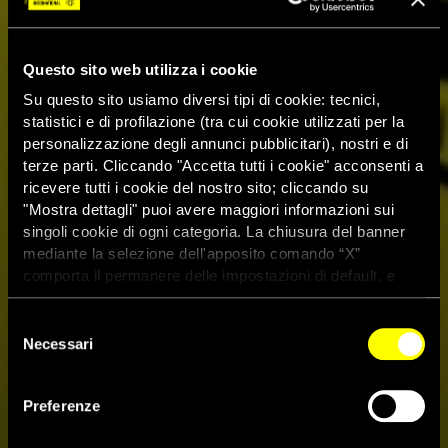
Questo sito web utilizza i cookie
Su questo sito usiamo diversi tipi di cookie: tecnici,
statistici e di profilazione (tra cui cookie utilizzati per la
personalizzazione degli annunci pubblicitari), nostri e di
terze parti. Cliccando "Accetta tutti i cookie" acconsenti a
ricevere tutti i cookie del nostro sito; cliccando su
"Mostra dettagli" puoi avere maggiori informazioni sui
singoli cookie di ogni categoria. La chiusura del banner
mediante la selezione dell'apposito comando “X”
comporta il permanere delle impostazioni di default, e
dunque la continuazione della navigazione con i cookie
tecnici. Se vuoi maggiori informazioni sul funzionamento
Selezione
dei cookie attivi sul sito clicca
qui
Necessari
del
consenso
Negli Usa c’è una vera
Preferenze
emergenza per l’uso delle armi