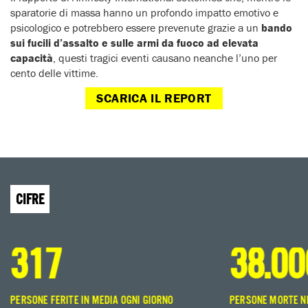
sparatorie di massa hanno un profondo impatto emotivo e
psicologico e potrebbero essere prevenute grazie a un
bando
sui fucili d’assalto e sulle armi da fuoco ad elevata
capacità
, questi tragici eventi causano neanche l’uno per
cento delle vittime.
SCARICA IL REPORT
CIFRE
317
38.00
PERSONE FERITE IN MEDIA OGNI GIORNO
PERSONE MORTE NE