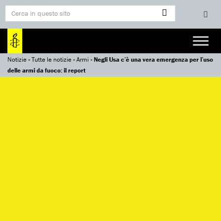
Notizie
»
Tutte le notizie
»
Armi
»
Negli Usa c’è una vera emergenza per l’uso
delle armi da fuoco: il report