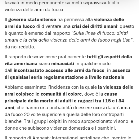
lasciati in modo permanente su molti sopravvissuti alla
violenza delle armi da fuoco.
Il
governo statunitense
ha permesso alla
violenza delle
armi da fuoco
di diventare una
crisi dei diritti umani
: questo
è quanto è emerso dal rapporto “
Sulla linea di fuoco: diritti
umani e la crisi della violenza delle armi da fuoco negli Usa”
,
da noi redatto.
Il rapporto descrive come praticamente
tutti gli aspetti della
vita americana
siano
minacciati
in qualche modo
dall’
incontrastato accesso alle armi da fuoco
, in
assenza
di qualsiasi seria regolamentazione a livello nazionale
.
Abbiamo esaminato l’incidenza con la quale
la violenza delle
armi colpisce le comunità di colore
, dove è la
causa
principale della morte di adulti e ragazzi tra i 15 e i 34
anni
, che hanno una probabilità di essere uccisi da un’arma
da fuoco 20 volte superiore a quella delle loro controparti
bianche. Tra i gruppi colpiti in modo sproporzionato vi sono le
donne che subiscono violenza domestica e i bambini.
Il rapporto di Amnesty International sottolinea che, mentre le