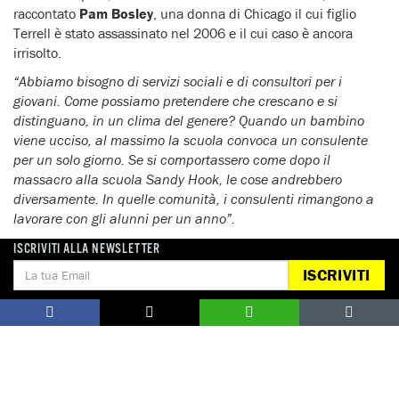
raccontato
Pam Bosley
, una donna di Chicago il cui figlio
Terrell è stato assassinato nel 2006 e il cui caso è ancora
irrisolto.
“Abbiamo bisogno di servizi sociali e di consultori per i
giovani. Come possiamo pretendere che crescano e si
distinguano, in un clima del genere? Quando un bambino
viene ucciso, al massimo la scuola convoca un consulente
per un solo giorno. Se si comportassero come dopo il
massacro alla scuola Sandy Hook, le cose andrebbero
diversamente. In quelle comunità, i consulenti rimangono a
lavorare con gli alunni per un anno”.
Il dottor
Thomas Scalea
, direttore del Centro per gli shock da
ISCRIVITI ALLA NEWSLETTER
trauma
“R. Adam Crowley”
di Baltimora, ha descritto ad
ISCRIVITI
Amnesty International la situazione di un paziente che
rappresenta un esempio delle difficoltà cui vanno incontro
tutti i sopravvissuti:
“C’è qui da noi un ragazzo che è stato raggiunto da numerosi
colpi d’arma da fuoco. L’avrò operato 15-20 volte in un anno
e mezzo, aveva tanti problemi e continuava a stare male.