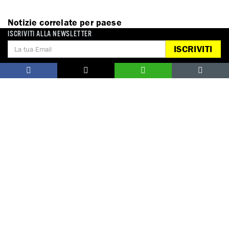
Notizie correlate per paese
ISCRIVITI ALLA NEWSLETTER
ISCRIVITI
REGNO UNITO
DONA
Aiutaci con una donazione, ora.
FIRMA
Difendi i diritti umani, in prima persona.
EDUCARE AI DIRITTI UMANI
I programmi educativi.
ATTIVATI
Metti a disposizione il tuo tempo.
CONTATTACI
AREA STAMPA