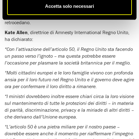
Accetta solo necessari
Come primo passo, il governo deve confermare che i
diritti dei
migranti europei
che vivono nel Regno Unito non
retrocedano.
Kate Allen
, direttrice di Amnesty International Regno Unito,
ha dichiarato:
“Con l’attivazione dell’articolo 50, il Regno Unito sta facendo
un passo verso l’ignoto – ma questa potrebbe essere
l’occasione per plasmare la società britannica per il meglio.
“Molti cittadini europei e le loro famiglie vivono con profonda
ansia per il loro futuro nel Regno Unito e il governo deve agire
ora per confermare il loro diritto a rimanere.
“I ministri dovrebbero inoltre essere chiari circa la loro visione
sul mantenimento di tutte le protezioni dei diritti – in materia
di parità, discriminazione, privacy e la miriade di altri diritti –
che derivano dall’Unione europea.
“L’articolo 50 è una pietra miliare per il nostro paese –
dovrebbe essere anche il momento per riaffermare l’impegno