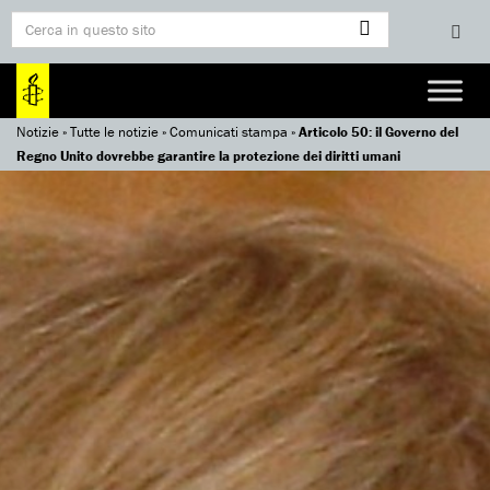
Notizie
»
Tutte le notizie
»
Comunicati stampa
»
Articolo 50: il Governo del
Regno Unito dovrebbe garantire la protezione dei diritti umani