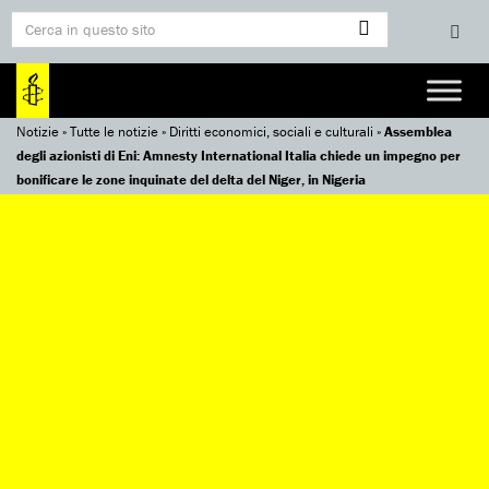
Notizie
»
Tutte le notizie
»
Diritti economici, sociali e culturali
»
Assemblea
degli azionisti di Eni: Amnesty International Italia chiede un impegno per
bonificare le zone inquinate del delta del Niger, in Nigeria