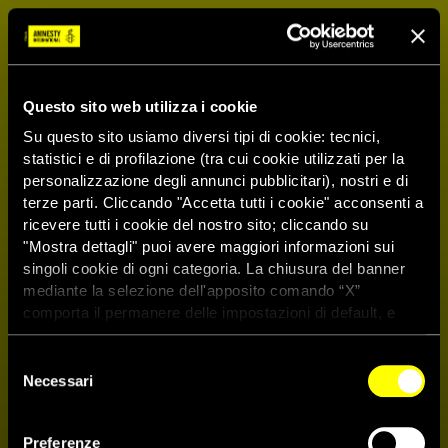
Questo sito web utilizza i cookie
Su questo sito usiamo diversi tipi di cookie: tecnici,
statistici e di profilazione (tra cui cookie utilizzati per la
personalizzazione degli annunci pubblicitari), nostri e di
terze parti. Cliccando "Accetta tutti i cookie" acconsenti a
ricevere tutti i cookie del nostro sito; cliccando su
"Mostra dettagli" puoi avere maggiori informazioni sui
singoli cookie di ogni categoria. La chiusura del banner
mediante la selezione dell'apposito comando “X”
comporta il permanere delle impostazioni di default, e
dunque la continuazione della navigazione con i cookie
tecnici. Se vuoi maggiori informazioni sul funzionamento
Selezione
Assemblea degli azionisti di
dei cookie attivi sul sito clicca
qui
Necessari
del
Eni: Amnesty International
consenso
Preferenze