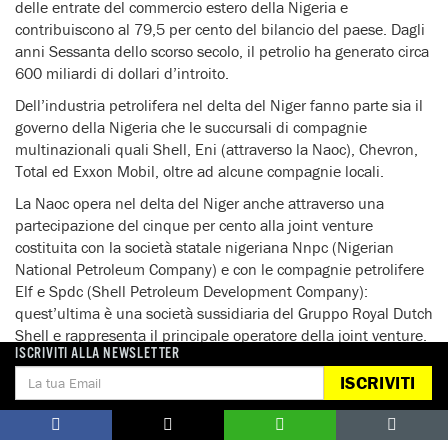
delle entrate del commercio estero della Nigeria e
contribuiscono al 79,5 per cento del bilancio del paese. Dagli
anni Sessanta dello scorso secolo, il petrolio ha generato circa
600 miliardi di dollari d’introito.
Dell’industria petrolifera nel delta del Niger fanno parte sia il
governo della Nigeria che le succursali di compagnie
multinazionali quali Shell, Eni (attraverso la Naoc), Chevron,
Total ed Exxon Mobil, oltre ad alcune compagnie locali.
La Naoc opera nel delta del Niger anche attraverso una
partecipazione del cinque per cento alla joint venture
costituita con la società statale nigeriana Nnpc (Nigerian
National Petroleum Company) e con le compagnie petrolifere
Elf e Spdc (Shell Petroleum Development Company):
quest’ultima è una società sussidiaria del Gruppo Royal Dutch
Shell e rappresenta il principale operatore della joint venture.
ISCRIVITI ALLA NEWSLETTER
Avvantaggiate dalla debolezza che caratterizza il sistema
ISCRIVITI
legislativo locale, le compagnie petrolifere che operano in
Nigeria hanno causato numerosi danni ambientali e violazioni
dei diritti umani a discapito della popolazione locale.