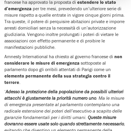
francese ha approvato la proposta di
estendere lo stato
d’emergenza
per tre mesi, prevedendo un’ulteriore serie di
misure rispetto a quelle entrate in vigore cinque giorni prima.
Tra queste, il potere di perquisire abitazioni private e imporre
arresti domiciliari senza la necessità di un’autorizzazione
giudiziaria. Vengono inoltre prolungati i poteri di vietare le
associazioni con effetto permanente e di proibire le
manifestazioni pubbliche.
Amnesty International ha chiesto al governo francese di
non
considerare le misure di emergenza
sottoposte al
parlamento dopo gli orribili attentati di Parigi come un
elemento permanente della sua strategia contro il
terrore
.
‘
Adesso la
protezione della popolazione
da possibili ulteriori
attacchi
è giustamente la priorità numero uno
. Ma le misure
di emergenza presentate al parlamento contemplano una
radicale estensione dei poteri dell’esecutivo a scapito delle
garanzie fondamentali per i diritti umani.
Queste misure
dovranno essere usate solo quando strettamente necessario
,
evitando che diventino un elemento permanente della