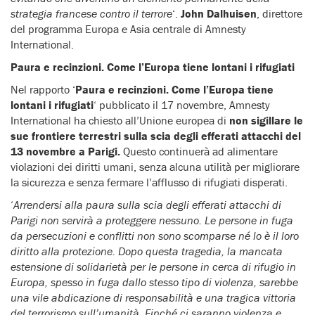
strategia francese contro il terrore
‘.
John Dalhuisen
, direttore
del programma Europa e Asia centrale di Amnesty
International.
Paura e recinzioni. Come l’Europa tiene lontani i rifugiati
Nel rapporto ‘
Paura e recinzioni. Come l’Europa tiene
lontani i rifugiati
‘ pubblicato il 17 novembre, Amnesty
International ha chiesto all’Unione europea di
non sigillare le
sue frontiere terrestri sulla scia degli efferati attacchi del
13 novembre a Parigi.
Questo continuerà ad alimentare
violazioni dei diritti umani, senza alcuna utilità per migliorare
la sicurezza e senza fermare l’afflusso di rifugiati disperati.
‘
Arrendersi alla paura sulla scia degli efferati attacchi di
Parigi non servirà a proteggere nessuno. Le persone in fuga
da persecuzioni e conflitti non sono scomparse né lo è il loro
diritto alla protezione. Dopo questa tragedia, la mancata
estensione di solidarietà per le persone in cerca di rifugio in
Europa, spesso in fuga dallo stesso tipo di violenza, sarebbe
una vile abdicazione di responsabilità e una tragica vittoria
del terrorismo sull’umanità
.
Finché ci saranno violenza e