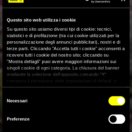
Questo sito web utilizza i cookie
Su questo sito usiamo diversi tipi di cookie: tecnici,
statistici e di profilazione (tra cui cookie utilizzati per la
personalizzazione degli annunci pubblicitari), nostri e di
terze parti. Cliccando "Accetta tutti i cookie" acconsenti a
ricevere tutti i cookie del nostro sito; cliccando su
"Mostra dettagli" puoi avere maggiori informazioni sui
singoli cookie di ogni categoria. La chiusura del banner
mediante la selezione dell'apposito comando “X”
comporta il permanere delle impostazioni di default, e
dunque la continuazione della navigazione con i cookie
tecnici. Se vuoi maggiori informazioni sul funzionamento
Selezione
dei cookie attivi sul sito clicca
qui
Necessari
del
consenso
Preferenze
Attentati di Parigi