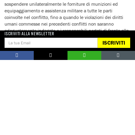
sospendere unilateralmente le forniture di munizioni ed
equipaggiamento e assistenza militare a tutte le parti
coinvolte nel conflitto, fino a quando le violazioni dei diritti
umani commesse nei precedenti conflitti non saranno
adeguatamente indagate e i responsabili portati di fronte alla
ISCRIVITI ALLA NEWSLETTER
giustizia.
ISCRIVITI
‘In quanto principali esportatori di armi verso Israele, gli Usa
devono indicare la direzione e dimostrare il loro proclamato
rispetto per i diritti umani e il diritto internazionale
umanitario, sospendendo con urgenza i trasferimenti di armi
verso Israele e facendo pressione affinché le Nazioni Unite
proclamino l’embargo nei confronti di tutte le parti coinvolte
nel conflitto. Se non lo faranno, mostreranno profondo
disprezzo per le vite perse da ambo le parti nel conflitto in
corso’ – ha aggiunto Wood.
Dall’8 luglio, quando Israele ha lanciato la sua ultima
offensiva militare su Gaza, oltre 1400 palestinesi – in
maggioranza civili – sono stati uccisi. Sono morti almeno 56
militari israeliani, due civili israeliani e un cittadino