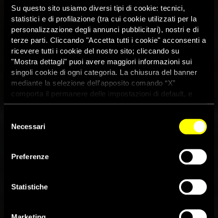
Su questo sito usiamo diversi tipi di cookie: tecnici,
statistici e di profilazione (tra cui cookie utilizzati per la
personalizzazione degli annunci pubblicitari), nostri e di
terze parti. Cliccando "Accetta tutti i cookie" acconsenti a
ricevere tutti i cookie del nostro sito; cliccando su
"Mostra dettagli" puoi avere maggiori informazioni sui
singoli cookie di ogni categoria. La chiusura del banner
mediante la selezione dell'apposito comando “X”
comporta il permanere delle impostazioni di default, e
dunque la continuazione della navigazione con i cookie
tecnici. Se vuoi maggiori informazioni sul funzionamento
Selezione
Aumentano le prove di crimini
dei cookie attivi sul sito clicca
qui
Necessari
del
di guerra a Gaza. Amnesty
consenso
International chiede agli Usa di
Preferenze
fermare i trasferimenti di armi
Statistiche
a Israele
Marketing