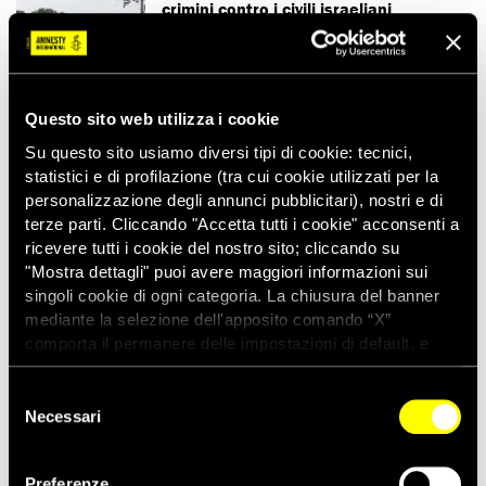
crimini contro i civili israeliani
Questo sito web utilizza i cookie
08/10/2023
COMUNICATI STAMPA
Israele-Gaza: i civili pagano il prezzo di
Su questo sito usiamo diversi tipi di cookie: tecnici,
una crisi senza precedenti
statistici e di profilazione (tra cui cookie utilizzati per la
personalizzazione degli annunci pubblicitari), nostri e di
terze parti. Cliccando "Accetta tutti i cookie" acconsenti a
ricevere tutti i cookie del nostro sito; cliccando su
"Mostra dettagli" puoi avere maggiori informazioni sui
singoli cookie di ogni categoria. La chiusura del banner
21/09/2023
COMUNICATI STAMPA
mediante la selezione dell'apposito comando “X”
Al via il “Beit Al Falastini”: due giorni
alla scoperta della cultura palestinese
comporta il permanere delle impostazioni di default, e
a Roma
dunque la continuazione della navigazione con i cookie
tecnici. Se vuoi maggiori informazioni sul funzionamento
Selezione
dei cookie attivi sul sito clicca
qui
Necessari
del
consenso
16/08/2023
COMUNICATI STAMPA
Preferenze