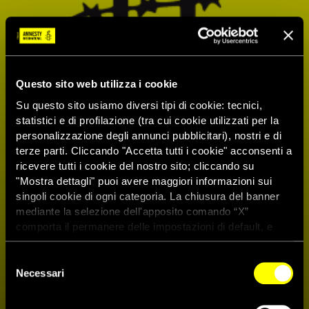
Questo sito web utilizza i cookie
Su questo sito usiamo diversi tipi di cookie: tecnici,
statistici e di profilazione (tra cui cookie utilizzati per la
personalizzazione degli annunci pubblicitari), nostri e di
terze parti. Cliccando "Accetta tutti i cookie" acconsenti a
ricevere tutti i cookie del nostro sito; cliccando su
"Mostra dettagli" puoi avere maggiori informazioni sui
singoli cookie di ogni categoria. La chiusura del banner
mediante la selezione dell'apposito comando “X”
comporta il permanere delle impostazioni di default, e
dunque la continuazione della navigazione con i cookie
tecnici. Se vuoi maggiori informazioni sul funzionamento
Selezione
dei cookie attivi sul sito clicca
qui
Necessari
del
consenso
Bahrein, elezioni parlamentari