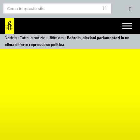
Notizie
»
Tutte le notizie
»
Ultim'ora
»
Bahrein, elezioni parlamentari in un
clima di forte repressione politica