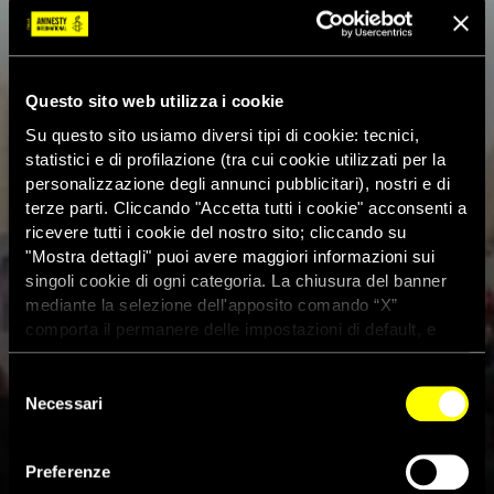
Questo sito web utilizza i cookie
Su questo sito usiamo diversi tipi di cookie: tecnici,
statistici e di profilazione (tra cui cookie utilizzati per la
personalizzazione degli annunci pubblicitari), nostri e di
terze parti. Cliccando "Accetta tutti i cookie" acconsenti a
ricevere tutti i cookie del nostro sito; cliccando su
"Mostra dettagli" puoi avere maggiori informazioni sui
singoli cookie di ogni categoria. La chiusura del banner
mediante la selezione dell'apposito comando “X”
comporta il permanere delle impostazioni di default, e
dunque la continuazione della navigazione con i cookie
tecnici. Se vuoi maggiori informazioni sul funzionamento
Selezione
dei cookie attivi sul sito clicca
qui
Necessari
del
consenso
Bahrein, in cinque minuti la
Preferenze