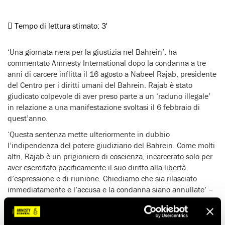
Tempo di lettura stimato:
3'
‘Una giornata nera per la giustizia nel Bahrein’, ha
commentato Amnesty International dopo la condanna a tre
anni di carcere inflitta il 16 agosto a Nabeel Rajab, presidente
del Centro per i diritti umani del Bahrein. Rajab è stato
giudicato colpevole di aver preso parte a un ‘raduno illegale’
in relazione a una manifestazione svoltasi il 6 febbraio di
quest’anno.
‘Questa sentenza mette ulteriormente in dubbio
l’indipendenza del potere giudiziario del Bahrein. Come molti
altri, Rajab è un prigioniero di coscienza, incarcerato solo per
aver esercitato pacificamente il suo diritto alla libertà
d’espressione e di riunione. Chiediamo che sia rilasciato
immediatamente e l’accusa e la condanna siano annullate’ –
ha dichiarato Hassiba Hadj Sahraoui, vicedirettrice del
Programma Africa del Nord e Medio Oriente di Amnesty
International.