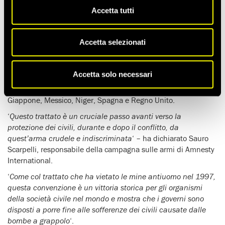
Il
divieto mondiale di bombe a grappolo
, entrato in vigore il
Accetta tutti
1° agosto, rappresenta il
più significativo trattato
umanitario e di disarmo degli ultimi 10 anni
, ha dichiarato
Amnesty International.
Accetta selezionati
La Convenzione sulle munizioni a grappolo, che vieta queste
bombe e obbliga gli stati ad assistere le vittime e a bonificare
Accetta solo necessari
i terreni contaminati dalle munizioni, avrà efficacia vincolante
per i paesi che l’hanno firmata e ratificata, compresi
Giappone, Messico, Niger, Spagna e Regno Unito.
‘
Questo trattato è un cruciale passo avanti verso la
protezione dei civili, durante e dopo il conflitto, da
quest’arma crudele e indiscriminata
‘ – ha dichiarato Sauro
Scarpelli, responsabile della campagna sulle armi di Amnesty
International.
‘
Come col trattato che ha vietato le mine antiuomo nel 1997,
questa convenzione è un vittoria storica per gli organismi
della società civile nel mondo e mostra che i governi sono
disposti a porre fine alle sofferenze dei civili causate dalle
bombe a grappolo
‘.