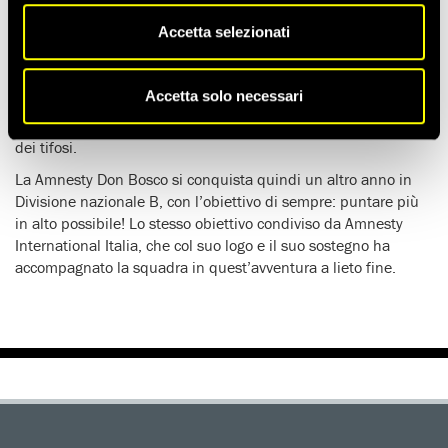
maggio sul campo di Mortara con una sconfitta indolore, dato
che la squadra sponsorizzata dall’organizzazione per i diritti
Accetta selezionati
umani si era già assicurata la salvezza grazie alla vittoria della
Fortitudo Bologna sul CUS Torino.
Accetta solo necessari
Questa salvezza è stata raggiunta con grande fatica grazie al
sacrificio, la voglia di farcela, la passione e il grande sostegno
dei tifosi.
La Amnesty Don Bosco si conquista quindi un altro anno in
Divisione nazionale B, con l’obiettivo di sempre: puntare più
in alto possibile! Lo stesso obiettivo condiviso da Amnesty
International Italia, che col suo logo e il suo sostegno ha
accompagnato la squadra in quest’avventura a lieto fine.