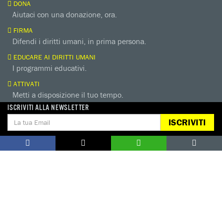
DONA
Aiutaci con una donazione, ora.
FIRMA
Difendi i diritti umani, in prima persona.
EDUCARE AI DIRITTI UMANI
I programmi educativi.
ATTIVATI
Metti a disposizione il tuo tempo.
ISCRIVITI ALLA NEWSLETTER
CONTATTACI
AREA STAMPA
ISCRIVITI
PRIVACY POLICY
LAVORA CON NOI
COOKIE POLICY
WHISTLEBLOWING
GESTIONE COOKIE
TUTELA DA MOLESTIE O VIOLENZE
SUL LAVORO
Seguici sui nostri profili social