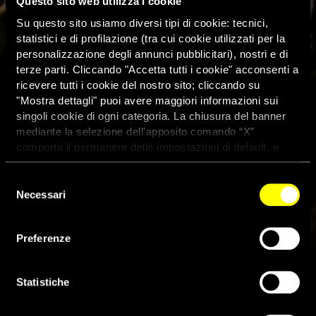
Questo sito web utilizza i cookie
Su questo sito usiamo diversi tipi di cookie: tecnici,
statistici e di profilazione (tra cui cookie utilizzati per la
personalizzazione degli annunci pubblicitari), nostri e di
terze parti. Cliccando "Accetta tutti i cookie" acconsenti a
ricevere tutti i cookie del nostro sito; cliccando su
"Mostra dettagli" puoi avere maggiori informazioni sui
singoli cookie di ogni categoria. La chiusura del banner
mediante la selezione dell'apposito comando “X”
comporta il permanere delle impostazioni di default, e
dunque la continuazione della navigazione con i cookie
tecnici. Se vuoi maggiori informazioni sul funzionamento
Selezione
dei cookie attivi sul sito clicca
qui
Necessari
del
consenso
Bielorussia, arresti di massa
Preferenze
durante manifestazioni
pacifiche
Statistiche