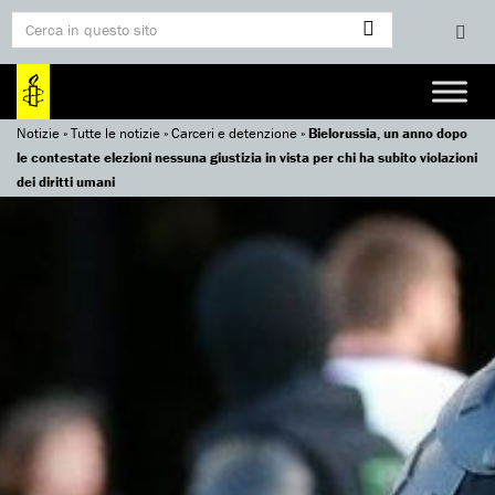
Notizie
»
Tutte le notizie
»
Carceri e detenzione
»
Bielorussia, un anno dopo
le contestate elezioni nessuna giustizia in vista per chi ha subito violazioni
dei diritti umani