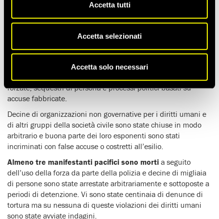
Accetta tutti
Un anno dopo le contestate elezioni presidenziali del 9 agosto
2020, Amnesty International ha fatto il punto sulla brutale
Accetta selezionati
campagna repressiva
portata avanti negli ultimi 12 mesi
dalle autorità della Bielorussia, fatta di
violazioni dei diritti
umani e crimini di diritto internazionale
: uso illegale della
Accetta solo necessari
forza, arresti arbitrari, maltrattamenti e torture, sparizioni
forzate, sequestri di persona e processi politici basati su
accuse fabbricate.
Decine di organizzazioni non governative per i diritti umani e
di altri gruppi della società civile sono state chiuse in modo
arbitrario e buona parte dei loro esponenti sono stati
incriminati con false accuse o costretti all’esilio.
Almeno tre manifestanti pacifici sono morti
a seguito
dell’uso della forza da parte della polizia e decine di migliaia
di persone sono state arrestate arbitrariamente e sottoposte a
periodi di detenzione. Vi sono state centinaia di denunce di
tortura ma su nessuna di queste violazioni dei diritti umani
sono state avviate indagini.