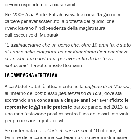
devono rispondere di accuse simili.
Nel 2006 Alaa Abdel Fattah aveva trascorso 45 giorni in
carcere per aver sostenuto la protesta dei giudici che
rivendicavano l’indipendenza della magistratura
dall’esecutivo di Mubarak.
“
È agghiacciante che un uomo che, oltre 10 anni fa, è stato
al fianco della magistratura per difenderne l’indipendenza
ora rischi una condanna per aver criticato la stessa
istituzione
“, ha sottolineato Bounaim.
LA CAMPAGNA #FREEALAA
Alaa Abdel Fattah è attualmente nella
prigione di al-Mazraa
,
all’interno del
complesso penitenziario di Tora
, dove sta
scontando una
condanna a cinque anni
per aver sfidato
le
repressive leggi sulle proteste
partecipando, nel 2013, a
una manifestazione pacifica contro l’uso delle corti marziali
per processare imputati civili.
Se confermata dalla
Corte di cassazione
il 19 ottobre, al
termine della condanna scatteranno cinque anni di misure