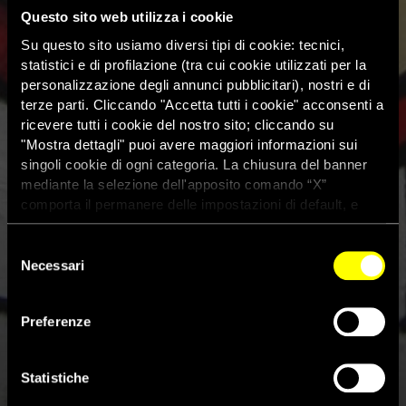
Questo sito web utilizza i cookie
Su questo sito usiamo diversi tipi di cookie: tecnici,
statistici e di profilazione (tra cui cookie utilizzati per la
personalizzazione degli annunci pubblicitari), nostri e di
terze parti. Cliccando "Accetta tutti i cookie" acconsenti a
ricevere tutti i cookie del nostro sito; cliccando su
"Mostra dettagli" puoi avere maggiori informazioni sui
singoli cookie di ogni categoria. La chiusura del banner
mediante la selezione dell'apposito comando “X”
comporta il permanere delle impostazioni di default, e
dunque la continuazione della navigazione con i cookie
tecnici. Se vuoi maggiori informazioni sul funzionamento
Selezione
dei cookie attivi sul sito clicca
qui
Necessari
del
consenso
Blogger egiziano Alaa Abdel
Preferenze
Fattah rischia il carcere per
“offesa” al potere giudiziario
Statistiche