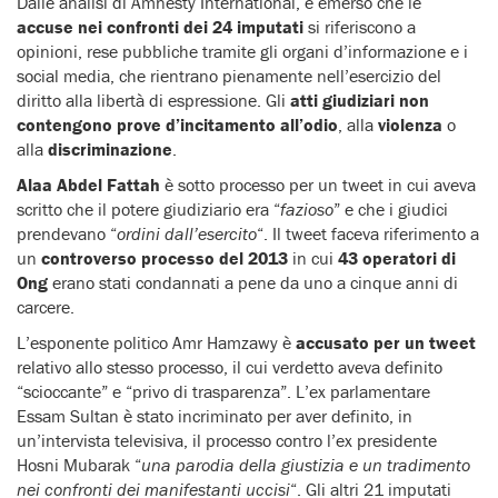
Dalle analisi di Amnesty International, è emerso che le
accuse nei confronti dei 24 imputati
si riferiscono a
opinioni, rese pubbliche tramite gli organi d’informazione e i
social media, che rientrano pienamente nell’esercizio del
diritto alla libertà di espressione. Gli
atti giudiziari non
contengono prove d’incitamento all’odio
, alla
violenza
o
alla
discriminazione
.
Alaa Abdel Fattah
è sotto processo per un tweet in cui aveva
scritto che il potere giudiziario era “
fazioso
” e che i giudici
prendevano “
ordini dall’esercito
“. Il tweet faceva riferimento a
un
controverso processo del 2013
in cui
43 operatori di
Ong
erano stati condannati a pene da uno a cinque anni di
carcere.
L’esponente politico Amr Hamzawy è
accusato per un tweet
relativo allo stesso processo, il cui verdetto aveva definito
“scioccante” e “privo di trasparenza”. L’ex parlamentare
Essam Sultan è stato incriminato per aver definito, in
un’intervista televisiva, il processo contro l’ex presidente
Hosni Mubarak “
una parodia della giustizia e un tradimento
nei confronti dei manifestanti uccisi
“. Gli altri 21 imputati