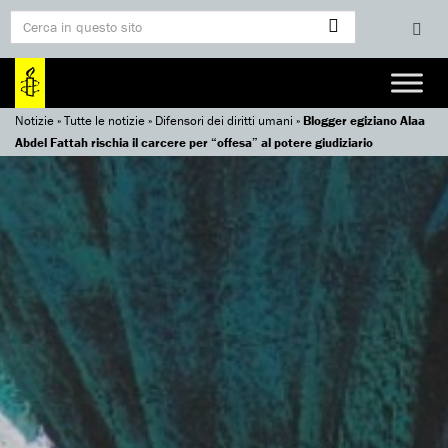
Notizie
»
Tutte le notizie
»
Difensori dei diritti umani
»
Blogger egiziano Alaa
Abdel Fattah rischia il carcere per “offesa” al potere giudiziario