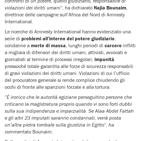
confronti di un potere, quello giudiziario, responsabile di
violazioni dei diritti umani
“, ha dichiarato
Najia Bounaim
,
direttrice delle campagne sull’Africa del Nord di Amnesty
International.
Le ricerche di Amnesty International hanno evidenziato una
serie di
problemi all’interno del potere giudiziario
:
condanne a
morte di massa
, lunghi periodi di
carcere
inflitti
a migliaia di difensori dei diritti umani, attivisti, avvocati e
giornalisti al termine di processi irregolari,
impunità
pressoché totale garantita alle forze di sicurezza responsabili
di gravi violazioni dei diritti umani. Violazioni di cui l’ufficio
del procuratore generale si rende complice chiudendo gli
occhi di fronte alle sparizioni forzate e alla tortura.
“
È ironico che le autorità egiziane perseguitino persone che
criticano la magistratura proprio quando vi sono forti dubbi
sulla sua indipendenza e imparzialità. Se Alaa Abdel Fattah
e gli altri 23 imputati saranno condannati, verrà posta
un’altra pietra tombale sulla giustizia in Egitto
“, ha
commentato Bounaim.