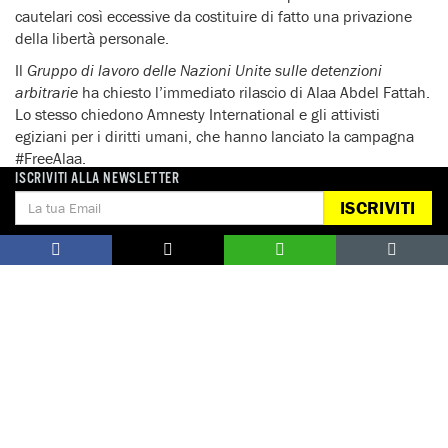
cautelari così eccessive da costituire di fatto una privazione
della libertà personale.
Il
Gruppo di lavoro delle Nazioni Unite sulle detenzioni
arbitrarie
ha chiesto l’immediato rilascio di Alaa Abdel Fattah.
Lo stesso chiedono Amnesty International e gli attivisti
egiziani per i diritti umani, che hanno lanciato la campagna
#FreeAlaa.
ISCRIVITI ALLA NEWSLETTER
“
Alaa è una delle migliaia di persone che stanno perdendo
ISCRIVITI
anni della loro vita in carcere, mentre il presidente al-Sisi è
benevolmente accolto dai governi di ogni parte del mondo,
che assai di rado sollevano il tema delle violazioni dei diritti
umani commesse sotto il suo regime
“, ha dichiarato
Mona
Seif
, sorella di Alaa Abdel Fattah.
“
Noi però sappiamo che tante persone, ovunque nel mondo,
stanno dalla parte di Alaa e di chi è ingiustamente detenuto
nelle prigioni egiziane: chiediamo loro di aderire alla nostra
campagna e far sentire alta la loro voce per aiutarci a
ottenere la libertà di Alaa
“, ha aggiunto Mona Seif.