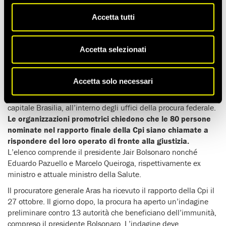
Accetta tutti
Venti organizzazioni della società civile brasiliana
, forti di
oltre 34.000 firme,
hanno chiesto
al procuratore generale
Augusto Aras
di non lasciare impuniti i possibili crimini
Accetta selezionati
individuati
dalla Commissione parlamentare d’inchiesta (Cpi)
sulla pandemia da Covid-19
.
Accetta solo necessari
Le firme raccolte dalla campagna
“L’omissione non è una
politica pubblica”
sono state consegnate il 10 novembre nella
capitale Brasilia, all’interno degli uffici della procura federale.
Le organizzazioni promotrici chiedono che le 80 persone
nominate nel rapporto finale della Cpi siano chiamate a
rispondere del loro operato di fronte alla giustizia.
L’elenco comprende il presidente Jair Bolsonaro nonché
Eduardo Pazuello e Marcelo Queiroga, rispettivamente ex
ministro e attuale ministro della Salute.
Il procuratore generale Aras ha ricevuto il rapporto della Cpi il
27 ottobre. Il giorno dopo, la procura ha aperto un’indagine
preliminare contro 13 autorità che beneficiano dell’immunità,
compreso il presidente Bolsonaro. L’indagine deve